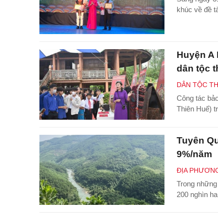
khúc về đề t
Huyện A L
dân tộc t
DÂN TỘC TH
Công tác bảo
Thiên Huế) tr
Tuyên Qu
9%/năm
ĐỊA PHƯƠN
Trong những 
200 nghìn ha