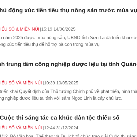
hủ động xúc tiến tiêu thụ nông sản trước mùa v
IỂU SỐ & MIỀN NÚI
15:19 14/06/2025
o năm 2025 được mùa nông sản, UBND tỉnh Sơn La đã triển khai s
ng xúc tiến tiêu thụ để hỗ trợ bà con trong mùa vụ.
nh trung tâm công nghiệp dược liệu tại tỉnh Quả
IỂU SỐ VÀ MIỀN NÚI
10:39 10/05/2025
iển khai Quyết định của Thủ tướng Chính phủ về phát triển, hình th
ng nghiệp dược liệu tại tỉnh với sâm Ngọc Linh là cây chủ lực.
 Cuộc thi sáng tác ca khúc dân tộc thiểu số
IỂU SỐ VÀ MIỀN NÚI
12:44 31/12/2024
/12, Bộ Văn hóa, Thể thao và Du lịch tổ chức trao giải Cuộc thi sáng