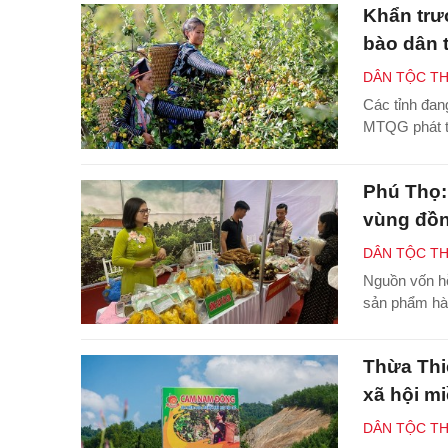
Khẩn trươ
bào dân 
DÂN TỘC TH
Các tỉnh đan
MTQG phát tr
Phú Thọ: 
vùng đồn
DÂN TỘC TH
Nguồn vốn hỗ
sản phẩm hàn
Thừa Thiê
xã hội mi
DÂN TỘC TH