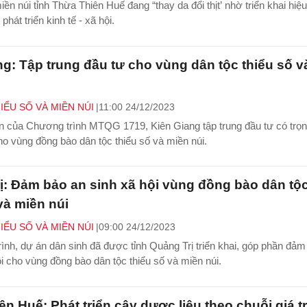
n núi tỉnh Thừa Thiên Huế đang “thay da đổi thịt’ nhờ triển khai hiệ
phát triển kinh tế - xã hội.
ng: Tập trung đầu tư cho vùng dân tộc thiểu số v
IỂU SỐ VÀ MIỀN NÚI
11:00 24/12/2023
 của Chương trình MTQG 1719, Kiên Giang tập trung đầu tư có trọn
ho vùng đồng bào dân tộc thiểu số và miền núi.
ị: Đảm bảo an sinh xã hội vùng đồng bào dân tộ
và miền núi
IỂU SỐ VÀ MIỀN NÚI
09:00 24/12/2023
rình, dự án dân sinh đã được tỉnh Quảng Trị triển khai, góp phần đảm
ội cho vùng đồng bào dân tộc thiểu số và miền núi.
n Huế: Phát triển cây dược liệu theo chuỗi giá tr