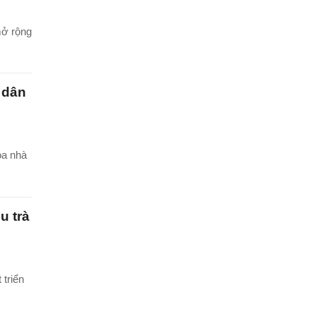
mở rộng
 dân
óa nhà
u trà
 triển