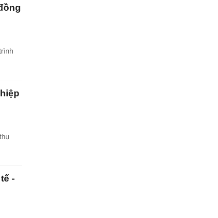
 đồng
rình
ghiệp
thụ
tế -