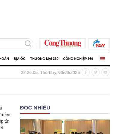
KHOÁN
ĐỊA ỐC
THƯƠNG MẠI 360
CÔNG NGHIỆP 360
ều doanh nghiệp tung ưu đãi dịp 8/8, bảo hiểm giảm phí tới 3
22:26:06, Thứ Bảy, 08/08/2026
ĐỌC NHIỀU
u
ã miền
ệp từ
iết