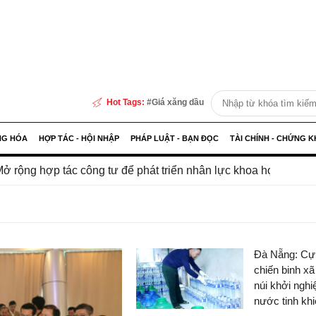
Hot Tags:
Giá xăng dầu
NG HÓA
HỢP TÁC - HỘI NHẬP
PHÁP LUẬT - BẠN ĐỌC
TÀI CHÍNH - CHỨNG 
 công tư để phát triển nhân lực khoa học công nghệ
Nhi
Đà Nẵng: Cự
chiến binh x
núi khởi nghi
nước tinh kh