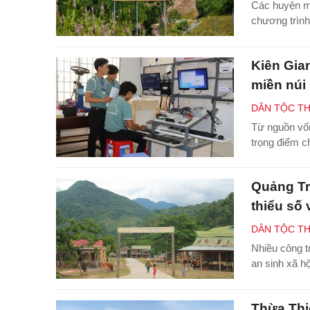
Các huyện miề
chương trình 
Kiên Gia
miền núi
DÂN TỘC TH
Từ nguồn vốn
trọng điểm c
Quảng Tr
thiểu số 
DÂN TỘC TH
Nhiều công t
an sinh xã h
Thừa Thiê