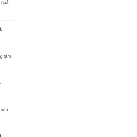
u quả
à
g tâm,
c
 bảo
ị