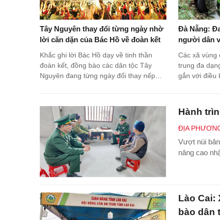
Tây Nguyên thay đổi từng ngày nhờ
Đà Nẵng: Đa
lời căn dặn của Bác Hồ về đoàn kết
người dân 
Khắc ghi lời Bác Hồ dạy về tinh thần
Các xã vùng 
đoàn kết, đồng bào các dân tộc Tây
trung đa dạn
Nguyên đang từng ngày đổi thay nếp
gắn với điều 
nghĩ, dựng xây buôn làng giàu đẹp, văn
chọn lọc, nh
minh.
kinh tế giỏi.
Hành trìn
ĐỊA PHƯƠN
Vượt núi băn
nâng cao nhậ
Lào Cai:
bào dân 