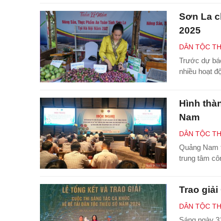
Sơn La c
2025
DÂN TỘC TH
Trước dự bá
nhiều hoạt độ
Hình thà
Nam
DÂN TỘC TH
Quảng Nam tr
trung tâm cô
Trao giải
DÂN TỘC TH
Sáng ngày 31