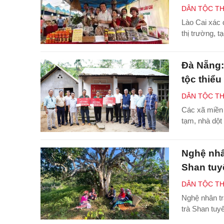
DÂN TỘC TH
Lào Cai xác 
thị trường, t
Đà Nẵng:
tộc thiểu
DÂN TỘC TH
Các xã miền 
tạm, nhà dột 
Nghệ nhâ
Shan tuy
DÂN TỘC TH
Nghệ nhân tr
trà Shan tuy