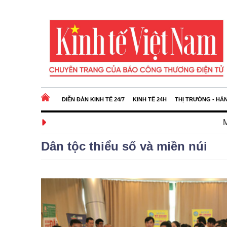
DIỄN ĐÀN KINH TẾ 24/7
KINH TẾ 24H
THỊ TRƯỜNG - HÀ
Mở rộng hợp tác
Dân tộc thiểu số và miền núi