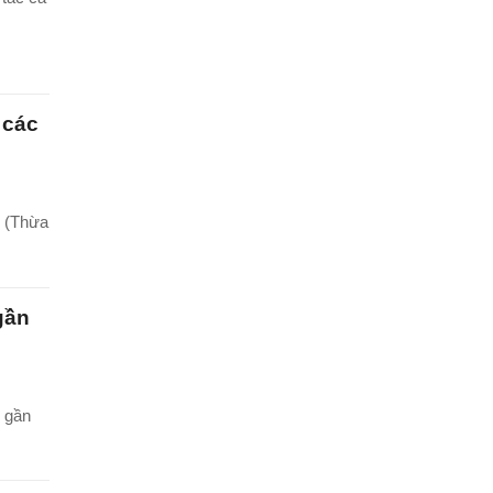
 các
i (Thừa
gần
i gần