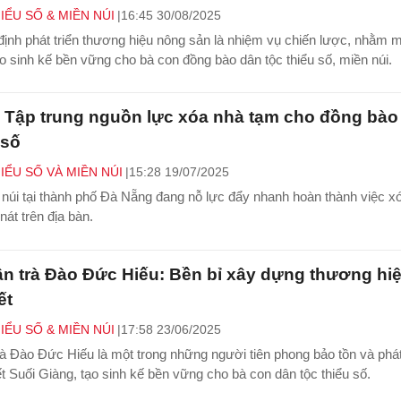
IỂU SỐ & MIỀN NÚI
16:45 30/08/2025
định phát triển thương hiệu nông sản là nhiệm vụ chiến lược, nhằm 
ạo sinh kế bền vững cho bà con đồng bào dân tộc thiểu số, miền núi.
 Tập trung nguồn lực xóa nhà tạm cho đồng bào
 số
IỂU SỐ VÀ MIỀN NÚI
15:28 19/07/2025
núi tại thành phố Đà Nẵng đang nỗ lực đẩy nhanh hoàn thành việc x
nát trên địa bàn.
n trà Đào Đức Hiếu: Bền bỉ xây dựng thương hiệ
ết
IỂU SỐ & MIỀN NÚI
17:58 23/06/2025
à Đào Đức Hiếu là một trong những người tiên phong bảo tồn và phát
ết Suối Giàng, tạo sinh kế bền vững cho bà con dân tộc thiểu số.