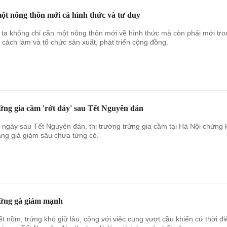
ột nông thôn mới cả hình thức và tư duy
ta không chỉ cần một nông thôn mới về hình thức mà còn phải mới tro
, cách làm và tổ chức sản xuất, phát triển cộng đồng.
rứng gia cầm 'rớt đáy' sau Tết Nguyên đán
ngày sau Tết Nguyên đán, thị trường trứng gia cầm tại Hà Nội chứng 
rạng giá giảm sâu chưa từng có.
rứng gà giảm mạnh
iết nồm, trứng khó giữ lâu, cộng với việc cung vượt cầu khiến cứ thời đ