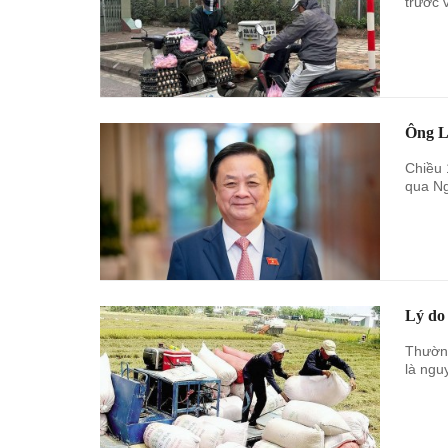
trước 
Ông L
Chiều 
qua Ng
Lý do 
Thường
là ngu