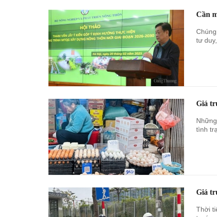
Cần m
Chúng 
tư duy
Giá t
Những 
tình t
Giá t
Thời t