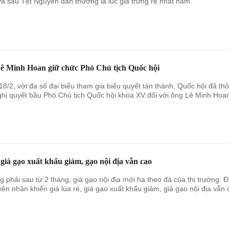
và sau Tết Nguyên đán thường là lúc giá trứng rẻ nhất năm.
ê Minh Hoan giữ chức Phó Chủ tịch Quốc hội
18/2, với đa số đại biểu tham gia biểu quyết tán thành, Quốc hội đã th
hị quyết bầu Phó Chủ tịch Quốc hội khóa XV đối với ông Lê Minh Hoa
giá gạo xuất khẩu giảm, gạo nội địa vẫn cao
 phải sau từ 2 tháng, giá gạo nội địa mới hạ theo đà của thị trường. 
yên nhân khiến giá lúa rẻ, giá gạo xuất khẩu giảm, giá gạo nội địa vẫn 