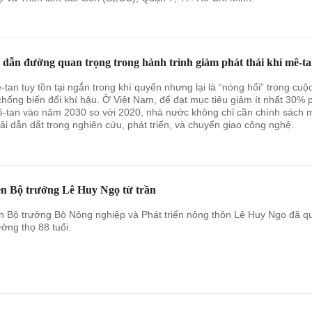
 dẫn đường quan trọng trong hành trình giảm phát thải khí mê-t
-tan tuy tồn tại ngắn trong khí quyển nhưng lại là “nóng hổi” trong cuộ
chống biến đổi khí hậu. Ở Việt Nam, để đạt mục tiêu giảm ít nhất 30% 
ê-tan vào năm 2030 so với 2020, nhà nước không chỉ cần chính sách 
ải dẫn dắt trong nghiên cứu, phát triển, và chuyển giao công nghệ.
n Bộ trưởng Lê Huy Ngọ từ trần
 Bộ trưởng Bộ Nông nghiệp và Phát triển nông thôn Lê Huy Ngọ đã q
ưởng thọ 88 tuổi.