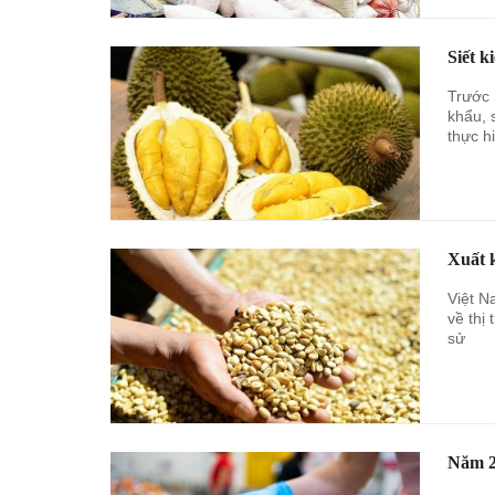
Siết k
Trước 
khẩu, 
thực h
Xuất 
Việt N
về thị
sử
Năm 2