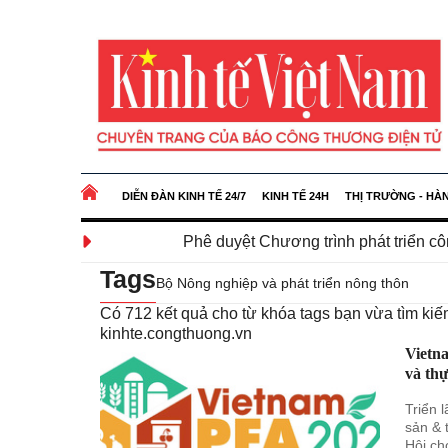
DIỄN ĐÀN KINH TẾ 24/7
KINH TẾ 24H
THỊ TRƯỜNG - HÀ
Phê duyệt Chương trình phát triển công nghệ chiến
Tags
Bộ Nông nghiệp và phát triển nông thôn
Có
712
kết quả cho từ khóa tags bạn vừa tìm k
kinhte.congthuong.vn
Vietn
và th
Triển 
sản & 
Hội ch