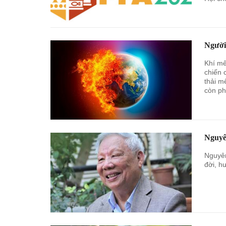
Người
Khí mê
chiến 
thải m
còn ph
Nguyê
Nguyên
đời, h