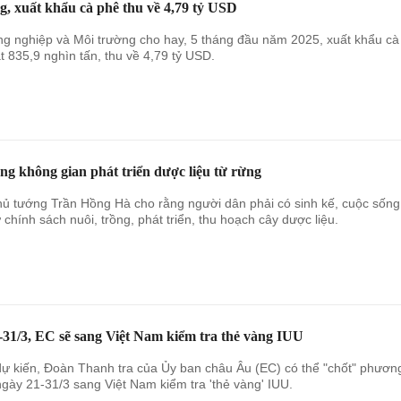
g, xuất khẩu cà phê thu về 4,79 tỷ USD
g nghiệp và Môi trường cho hay, 5 tháng đầu năm 2025, xuất khẩu cà
t 835,9 nghìn tấn, thu về 4,79 tỷ USD.
g không gian phát triển dược liệu từ rừng
ủ tướng Trần Hồng Hà cho rằng người dân phải có sinh kế, cuộc sống
ừ chính sách nuôi, trồng, phát triển, thu hoạch cây dược liệu.
-31/3, EC sẽ sang Việt Nam kiểm tra thẻ vàng IUU
ự kiến, Đoàn Thanh tra của Ủy ban châu Âu (EC) có thể "chốt" phươn
ngày 21-31/3 sang Việt Nam kiểm tra 'thẻ vàng' IUU.