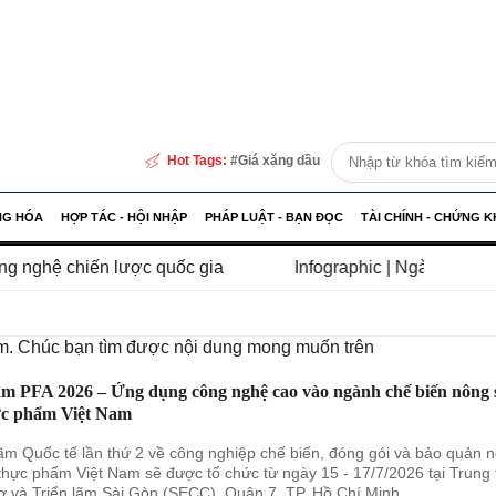
Hot Tags:
Giá xăng dầu
NG HÓA
HỢP TÁC - HỘI NHẬP
PHÁP LUẬT - BẠN ĐỌC
TÀI CHÍNH - CHỨNG 
 lược quốc gia
Infographic | Ngày An ninh mạng Việt N
iếm. Chúc bạn tìm được nội dung mong muốn trên
am PFA 2026 – Ứng dụng công nghệ cao vào ngành chế biến nông 
ực phẩm Việt Nam
lãm Quốc tế lần thứ 2 về công nghiệp chế biến, đóng gói và bảo quản 
thực phẩm Việt Nam sẽ được tổ chức từ ngày 15 - 17/7/2026 tại Trung
ợ và Triển lãm Sài Gòn (SECC), Quận 7, TP. Hồ Chí Minh.