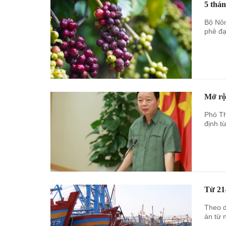
5 thán
Bộ Nôn
phê đạ
Mở rộn
Phó Th
định t
Từ 21
Theo d
án từ 