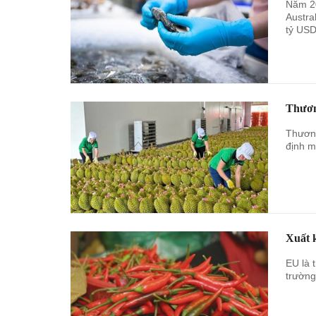
Năm 20
Austra
tỷ USD
Thươn
Thương
định m
Xuất 
EU là 
trường