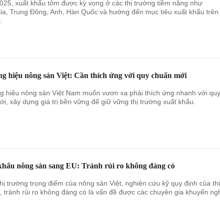
25, xuất khẩu tôm được kỳ vọng ở các thị trường tiềm năng như
lia, Trung Đông, Anh, Hàn Quốc và hướng đến mục tiêu xuất khẩu trên
.
g hiệu nông sản Việt: Cần thích ứng với quy chuẩn mới
 hiệu nông sản Việt Nam muốn vươn xa phải thích ứng nhanh với qu
ới, xây dựng giá trị bền vững để giữ vững thị trường xuất khẩu.
khẩu nông sản sang EU: Tránh rủi ro không đáng có
thị trường trọng điểm của nông sản Việt, nghiên cứu kỹ quy định của thị
, tránh rủi ro không đáng có là vấn đề được các chuyên gia khuyến ngh