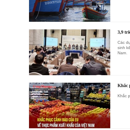
3,9 tr
Các dự
sinh k
Nam.
Khắc 
Khắc p