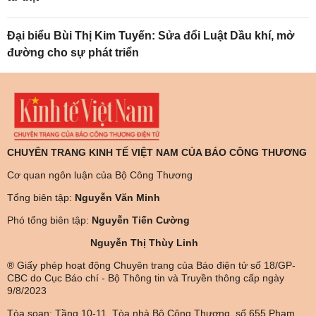
Đại biểu Bùi Thị Kim Tuyến: Sửa đổi Luật Dầu khí, mở
đường cho sự phát triển
CHUYÊN TRANG KINH TẾ VIỆT NAM CỦA BÁO CÔNG THƯƠNG
Cơ quan ngôn luận của Bộ Công Thương
Tổng biên tập:
Nguyễn Văn Minh
Phó tổng biên tập:
Nguyễn Tiến Cường
Nguyễn Thị Thùy Linh
® Giấy phép hoạt động Chuyên trang của Báo điện tử số 18/GP-
CBC do Cục Báo chí - Bộ Thông tin và Truyền thông cấp ngày
9/8/2023
Tòa soạn: Tầng 10-11, Tòa nhà Bộ Công Thương, số 655 Phạm