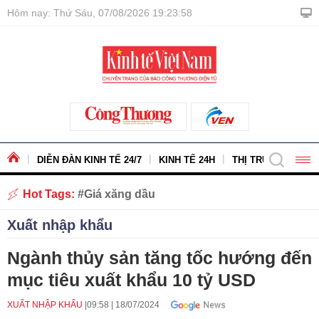
Hôm nay: Thứ Sáu, 07/08/2026 19:23:59
DIỄN ĐÀN KINH TẾ 24/7
KINH TẾ 24H
THỊ TRƯỜNG - HÀ
Hot Tags:
Giá xăng dầu
Xuất nhập khẩu
Ngành thủy sản tăng tốc hướng đến
mục tiêu xuất khẩu 10 tỷ USD
XUẤT NHẬP KHẨU
09:58
|
18/07/2024