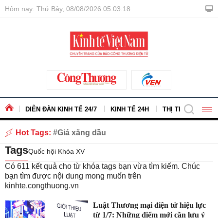
Hôm nay: Thứ Bảy, 08/08/2026 05:03:19
DIỄN ĐÀN KINH TẾ 24/7
KINH TẾ 24H
THỊ TRƯỜNG - H
Hot Tags:
Giá xăng dầu
Tags
Quốc hội Khóa XV
Có
611
kết quả cho từ khóa tags bạn vừa tìm kiếm. Chúc
bạn tìm được nội dung mong muốn trên
kinhte.congthuong.vn
Luật Thương mại điện tử hiệu lực
từ 1/7: Những điểm mới cần lưu ý