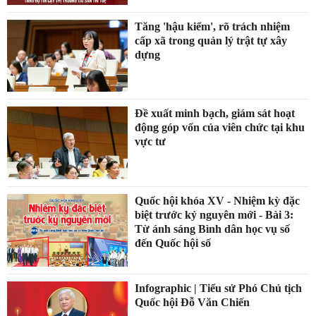
Tăng 'hậu kiểm', rõ trách nhiệm
cấp xã trong quản lý trật tự xây
dựng
Đề xuất minh bạch, giám sát hoạt
động góp vốn của viên chức tại khu
vực tư
Quốc hội khóa XV - Nhiệm kỳ đặc
biệt trước kỷ nguyên mới - Bài 3:
Từ ánh sáng Bình dân học vụ số
đến Quốc hội số
Infographic | Tiểu sử Phó Chủ tịch
Quốc hội Đỗ Văn Chiến