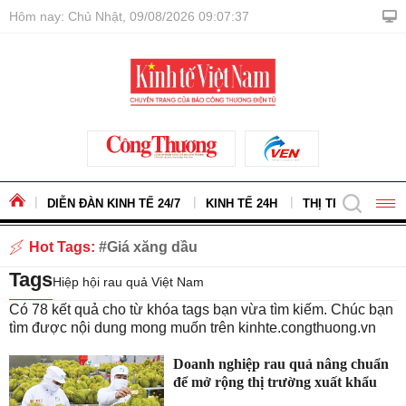
Hôm nay: Chủ Nhật, 09/08/2026 09:07:37
DIỄN ĐÀN KINH TẾ 24/7
KINH TẾ 24H
THỊ TRƯỜNG - H
Hot Tags:
Giá xăng dầu
Tags
Hiệp hội rau quả Việt Nam
Có
78
kết quả cho từ khóa tags bạn vừa tìm kiếm. Chúc bạn
tìm được nội dung mong muốn trên
kinhte.congthuong.vn
Doanh nghiệp rau quả nâng chuẩn
để mở rộng thị trường xuất khẩu