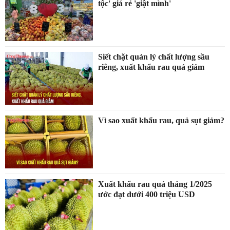
tộc' giá rẻ 'giật mình'
Siết chặt quản lý chất lượng sầu
riêng, xuất khẩu rau quả giảm
Vì sao xuất khẩu rau, quả sụt giảm?
Xuất khẩu rau quả tháng 1/2025
ước đạt dưới 400 triệu USD