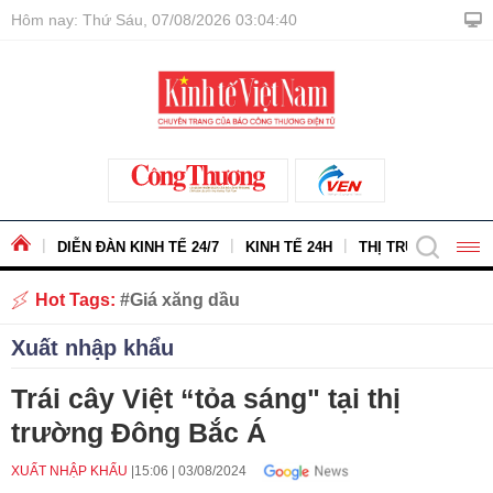
Hôm nay: Thứ Sáu, 07/08/2026 03:04:41
DIỄN ĐÀN KINH TẾ 24/7
KINH TẾ 24H
THỊ TRƯỜNG - HÀ
Hot Tags:
Giá xăng dầu
Xuất nhập khẩu
Trái cây Việt “tỏa sáng" tại thị
trường Đông Bắc Á
XUẤT NHẬP KHẨU
15:06
|
03/08/2024