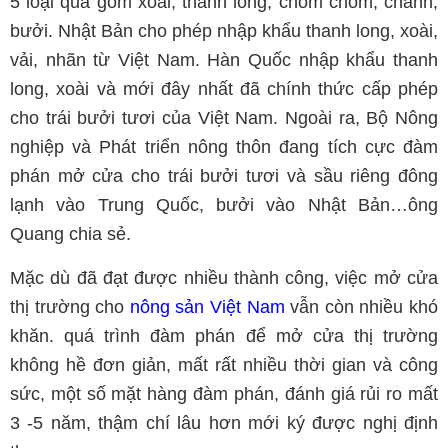
5 loại quả gồm xoài, thanh long, chôm chôm, chanh,
bưởi. Nhật Bản cho phép nhập khẩu thanh long, xoài,
vải, nhãn từ Việt Nam. Hàn Quốc nhập khẩu thanh
long, xoài và mới đây nhất đã chính thức cấp phép
cho trái bưởi tươi của Việt Nam. Ngoài ra, Bộ Nông
nghiệp và Phát triển nông thôn đang tích cực đàm
phán mở cửa cho trái bưởi tươi và sầu riêng đông
lạnh vào Trung Quốc, bưởi vào Nhật Bản…ông
Quang chia sẻ.
Mặc dù đã đạt được nhiều thành công, việc mở cửa
thị trường cho
nông sản Việt Nam
vẫn còn nhiều khó
khăn. quá trình đàm phán để mở cửa thị trường
không hề đơn giản, mất rất nhiều thời gian và công
sức, một số mặt hàng đàm phán, đánh giá rủi ro mất
3 -5 năm, thậm chí lâu hơn mới ký được nghị định