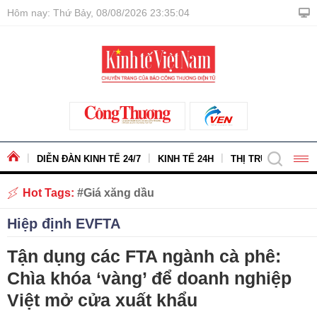
Hôm nay: Thứ Bảy, 08/08/2026 23:35:05
DIỄN ĐÀN KINH TẾ 24/7
KINH TẾ 24H
THỊ TRƯỜNG - HÀ
Hot Tags:
Giá xăng dầu
Hiệp định EVFTA
Tận dụng các FTA ngành cà phê:
Chìa khóa ‘vàng’ để doanh nghiệp
Việt mở cửa xuất khẩu