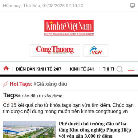
Hôm nay: Thứ Sáu, 07/08/2026 02:10:21
DIỄN ĐÀN KINH TẾ 24/7
KINH TẾ 24H
THỊ TRƯỜNG - H
Hot Tags:
Giá xăng dầu
Tags
dự án đầu tư xây dựng
Có
15
kết quả cho từ khóa tags bạn vừa tìm kiếm. Chúc bạn
tìm được nội dung mong muốn trên
kinhte.congthuong.vn
Phê duyệt chủ trương đầu tư hạ
tầng Khu công nghiệp Phụng Hiệp
với vốn gần 3.000 tỷ đồng