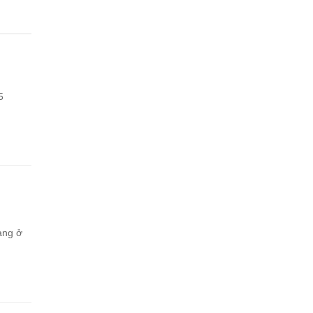
5
àng ở