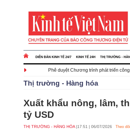
DIỄN ĐÀN KINH TẾ 24/7
KINH TẾ 24H
THỊ TRƯỜNG - HÀ
Phê duyệt Chương trình phát triển công nghệ chiến l
Thị trường - Hàng hóa
Xuất khẩu nông, lâm, th
tỷ USD
THỊ TRƯỜNG - HÀNG HÓA
17:51
|
06/07/2026
Theo dõi