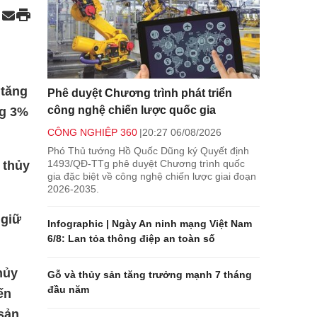
 tăng
Phê duyệt Chương trình phát triển
công nghệ chiến lược quốc gia
ng 3%
CÔNG NGHIỆP 360
20:27 06/08/2026
Phó Thủ tướng Hồ Quốc Dũng ký Quyết định
1493/QĐ-TTg phê duyệt Chương trình quốc
 thủy
gia đặc biệt về công nghệ chiến lược giai đoạn
2026-2035.
 giữ
Infographic | Ngày An ninh mạng Việt Nam
6/8: Lan tỏa thông điệp an toàn số
hủy
Gỗ và thủy sản tăng trưởng mạnh 7 tháng
đầu năm
ến
 sản