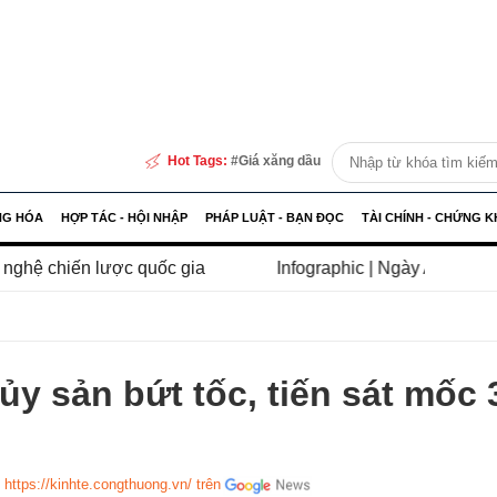
Hot Tags:
Giá xăng dầu
NG HÓA
HỢP TÁC - HỘI NHẬP
PHÁP LUẬT - BẠN ĐỌC
TÀI CHÍNH - CHỨNG 
ược quốc gia
Infographic | Ngày An ninh mạng Việt Nam 
ủy sản bứt tốc, tiến sát mốc 
 https://kinhte.congthuong.vn/ trên