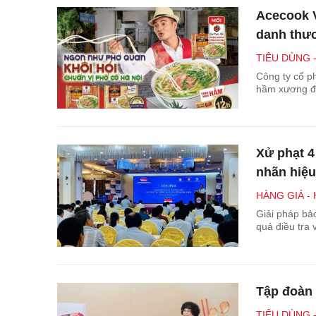
Acecook V
danh thươ
TIÊU DÙNG 
Công ty cổ p
hầm xương đặ
Xử phạt 4
nhãn hiệ
HÀNG GIẢ -
Giải pháp bả
quả điều tra
Tập đoàn 
TIÊU DÙNG 