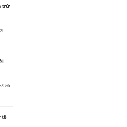
 trứ
12h
ới
bố kết
 tế