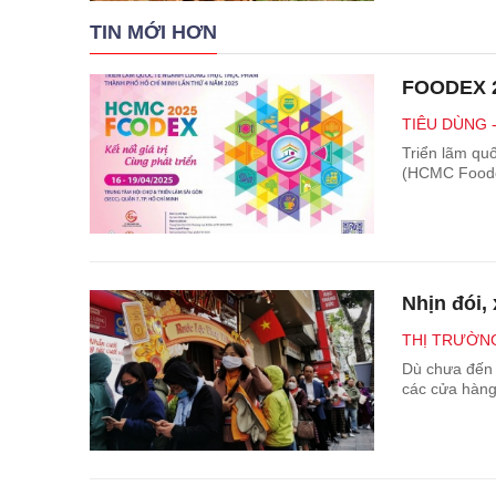
TIN MỚI HƠN
FOODEX 20
TIÊU DÙNG 
Triển lãm qu
(HCMC Foodex
Nhịn đói,
THỊ TRƯỜNG
Dù chưa đến 
các cửa hàng