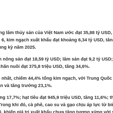
ng lâm thủy sản
của Việt Nam ước đạt 35,88 tỷ USD,
 6, kim ngạch xuất khẩu đạt khoảng 6,34 tỷ USD, tă
ùng kỳ năm 2025.
nông sản đạt 18,59 tỷ USD; lâm sản đạt 9,2 tỷ USD;
chăn nuôi đạt 375,8 triệu USD, tăng 34,6%.
 nhất, chiếm 44,4% tổng kim ngạch, với Trung Quốc
hần và tăng trưởng 23,1%.
ng 17,7%; hạt tiêu đạt 945,9 triệu USD, tăng 11,6%; t
Trong khi đó, cà phê, cao su và gạo chịu áp lực từ bi
ới, khiến giá trị xuất khẩu chưa tăng tương xứng với