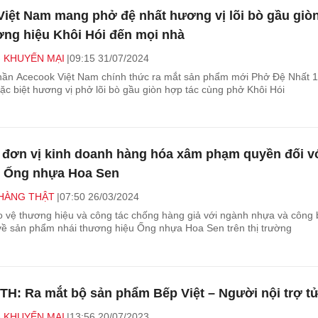
iệt Nam mang phở đệ nhất hương vị lõi bò gầu giòn
ng hiệu Khôi Hói đến mọi nhà
- KHUYẾN MẠI
09:15 31/07/2024
hần Acecook Việt Nam chính thức ra mắt sản phẩm mới Phở Đệ Nhất 
c biệt hương vị phở lõi bò gầu giòn hợp tác cùng phở Khôi Hói
 đơn vị kinh doanh hàng hóa xâm phạm quyền đối v
u Ống nhựa Hoa Sen
 HÀNG THẬT
07:50 26/03/2024
o vệ thương hiệu và công tác chống hàng giả với ngành nhựa và công 
 về sản phẩm nhái thương hiệu Ống nhựa Hoa Sen trên thị trường
TH: Ra mắt bộ sản phẩm Bếp Việt – Người nội trợ tử
- KHUYẾN MẠI
13:56 20/07/2023