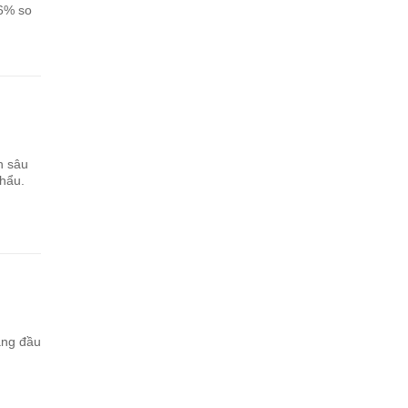
 6% so
h sâu
khẩu.
háng đầu