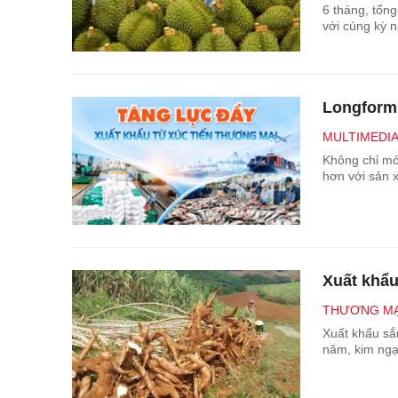
6 tháng, tổn
với cùng kỳ 
Longform 
MULTIMEDI
Không chỉ mở
hơn với sản x
Xuất khẩu
THƯƠNG MẠ
Xuất khẩu sắn
năm, kim ngạ