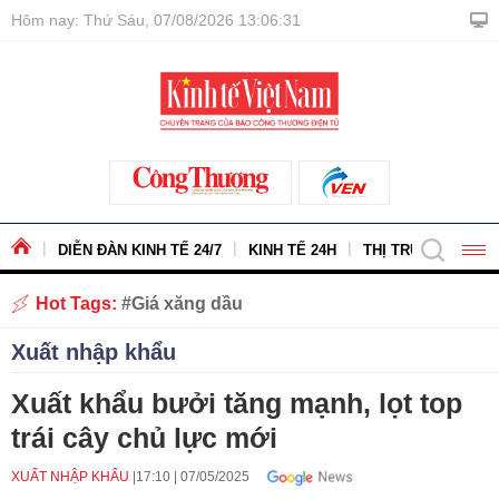
Hôm nay: Thứ Sáu, 07/08/2026 13:06:32
DIỄN ĐÀN KINH TẾ 24/7
KINH TẾ 24H
THỊ TRƯỜNG - HÀ
Hot Tags:
Giá xăng dầu
Xuất nhập khẩu
Xuất khẩu bưởi tăng mạnh, lọt top
trái cây chủ lực mới
XUẤT NHẬP KHẨU
17:10
|
07/05/2025