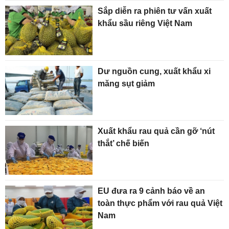
Sắp diễn ra phiên tư vấn xuất
khẩu sầu riêng Việt Nam
Dư nguồn cung, xuất khẩu xi
măng sụt giảm
Xuất khẩu rau quả cần gỡ ‘nút
thắt’ chế biến
EU đưa ra 9 cảnh báo về an
toàn thực phẩm với rau quả Việt
Nam