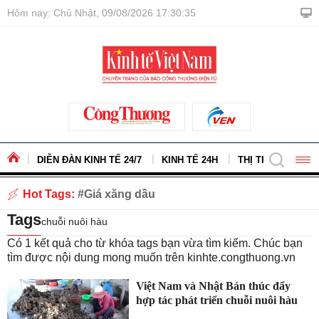
Hôm nay: Chủ Nhật, 09/08/2026 17:30:35
DIỄN ĐÀN KINH TẾ 24/7
KINH TẾ 24H
THỊ TRƯỜNG - H
Hot Tags:
Giá xăng dầu
Tags
chuỗi nuôi hàu
Có
1
kết quả cho từ khóa tags bạn vừa tìm kiếm. Chúc bạn
tìm được nội dung mong muốn trên
kinhte.congthuong.vn
Việt Nam và Nhật Bản thúc đẩy
hợp tác phát triển chuỗi nuôi hàu