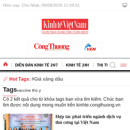
Hôm nay: Chủ Nhật, 09/08/2026 21:09:51
DIỄN ĐÀN KINH TẾ 24/7
KINH TẾ 24H
THỊ TRƯỜNG - H
Hot Tags:
Giá xăng dầu
Tags
vaccine thú y
Có
2
kết quả cho từ khóa tags bạn vừa tìm kiếm. Chúc bạn
tìm được nội dung mong muốn trên
kinhte.congthuong.vn
Hợp tác phát triển ngành dịch vụ
thú cưng tại Việt Nam