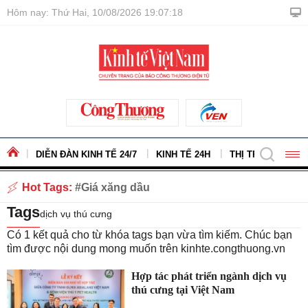
Hôm nay: Thứ Hai, 10/08/2026 19:07:19
DIỄN ĐÀN KINH TẾ 24/7
KINH TẾ 24H
THỊ TRƯỜNG - H
Hot Tags:
Giá xăng dầu
Tags
dịch vụ thú cưng
Có
1
kết quả cho từ khóa tags bạn vừa tìm kiếm. Chúc bạn
tìm được nội dung mong muốn trên
kinhte.congthuong.vn
Hợp tác phát triển ngành dịch vụ
thú cưng tại Việt Nam