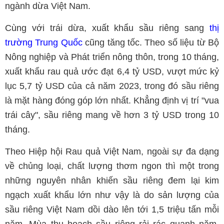
ngành dừa Việt Nam.
Cùng với trái dừa, xuất khẩu sầu riêng sang
thị
trường Trung Quốc
cũng tăng tốc. Theo số liệu từ Bộ
Nông nghiệp và Phát triển nông thôn, trong 10 tháng,
xuất khẩu rau quả ước đạt 6,4 tỷ USD, vượt mức kỷ
lục 5,7 tỷ USD của cả năm 2023, trong đó sầu riêng
là mặt hàng đóng góp lớn nhất. Khẳng định vị trí "vua
trái cây", sầu riêng mang về hơn 3 tỷ USD trong 10
tháng.
Theo Hiệp hội Rau quả Việt Nam, ngoài sự đa dạng
về chủng loại, chất lượng thơm ngon thì một trong
những nguyên nhân khiến sầu riêng đem lại kim
ngạch xuất khẩu lớn như vậy là do sản lượng của
sầu riêng Việt Nam dồi dào lên tới 1,5 triệu tấn mỗi
năm. Mùa thu hoạch sầu riêng rải rác quanh năm,