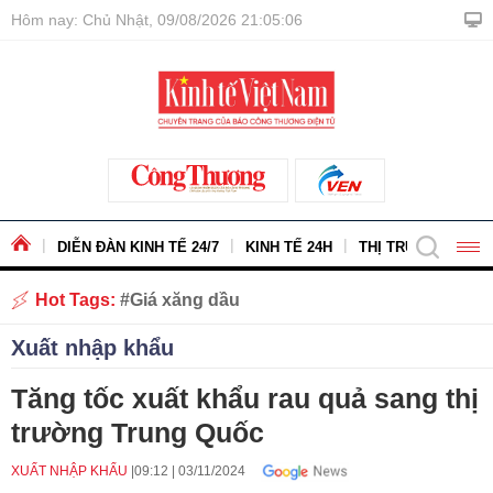
Hôm nay: Chủ Nhật, 09/08/2026 21:05:07
DIỄN ĐÀN KINH TẾ 24/7
KINH TẾ 24H
THỊ TRƯỜNG - HÀ
Hot Tags:
Giá xăng dầu
Xuất nhập khẩu
Tăng tốc xuất khẩu rau quả sang thị
trường Trung Quốc
XUẤT NHẬP KHẨU
09:12
|
03/11/2024