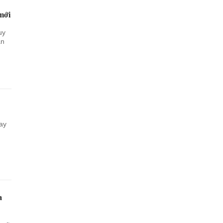
mới
uy
ạn
ay
a