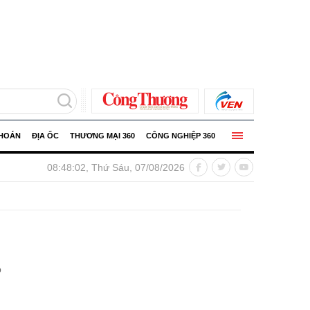
KHOÁN
ĐỊA ỐC
THƯƠNG MẠI 360
CÔNG NGHIỆP 360
hic | Ngày An ninh mạng Việt Nam 6/8: Lan tỏa thông điệp an to
08:48:04, Thứ Sáu, 07/08/2026
p