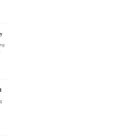
ay
âng
.
I
ng