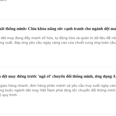
uất thông minh: Chìa khóa nâng sức cạnh tranh cho ngành dệt m
dệt may đang đẩy mạnh số hóa, tự động hóa và quản trị dữ liệu để n
ng suất, đáp ứng yêu cầu ngày càng cao của chuỗi cung ứng toàn cầu
 dệt may đứng trước 'ngã rẽ' chuyển đổi thông minh, ứng dụng A
 giao hàng nhanh, đơn hàng phân mảnh và yêu cầu truy xuất ngày cà
ng buộc ngành dệt may Việt Nam phải tăng tốc chuyển đổi thông minh
ộ quy trình.