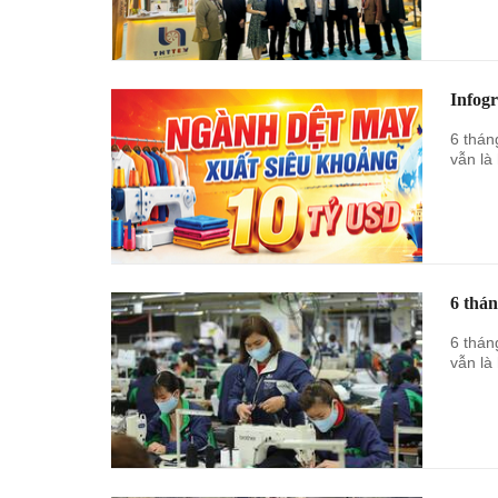
Infog
6 thán
vẫn là
6 thá
6 thán
vẫn là