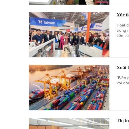
Xúc t
Hoạt đ
trong 
tiên ti
Xuất k
“Biên 
với do
Thị tr