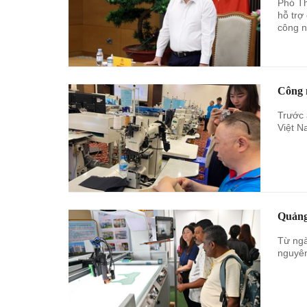
Phó T
hỗ trợ
công n
Công n
Trước 
Việt N
Quảng
Từ ngà
nguyên