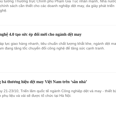
hủ tướng Thường trực Chính phủ Phạm Gia Túc nhấn mạnh, Nhà nước
 chính sách cần thiết cho các doanh nghiệp dệt may, da giày phát triển
ghệ.
ghệ 4.0 tạo sức ép đổi mới cho ngành dệt may
áp lực giao hàng nhanh, tiêu chuẩn chất lượng khắt khe, ngành dệt m
am đang tăng tốc chuyển đổi công nghệ để tăng sức cạnh tranh.
 bá thương hiệu dệt may Việt Nam trên ‘sân nhà’
y 21-23/10, Triển lãm quốc tế ngành Công nghiệp dệt và may - thiết bị
 phụ liệu và vải sẽ được tổ chức tại Hà Nội.