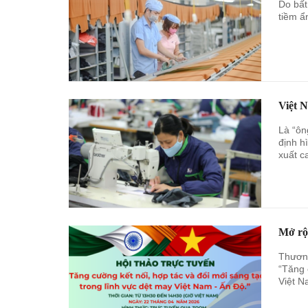
Do bất
tiềm ẩ
Việt 
Là “ôn
định h
xuất c
Mở rộn
Thương
“Tăng 
Việt N