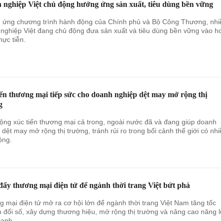
 nghiệp Việt chủ động hưởng ứng sản xuất, tiêu dùng bền vững
ứng chương trình hành động của Chính phủ và Bộ Công Thương, nhi
nghiệp Việt đang chủ động đưa sản xuất và tiêu dùng bền vững vào h
hực tiễn.
ến thương mại tiếp sức cho doanh nghiệp dệt may mở rộng thị
g
ộng xúc tiến thương mại cả trong, ngoài nước đã và đang giúp doanh
 dệt may mở rộng thị trường, tránh rủi ro trong bối cảnh thế giới có nh
ộng.
ẩy thương mại điện tử để ngành thời trang Việt bứt phá
 mại điện tử mở ra cơ hội lớn để ngành thời trang Việt Nam tăng tốc
 đổi số, xây dựng thương hiệu, mở rộng thị trường và nâng cao năng 
ranh.