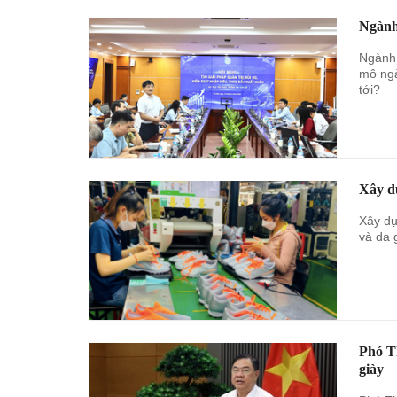
Ngành
Ngành 
mô ngà
tới?
Xây dự
Xây dự
và da 
Phó T
giày