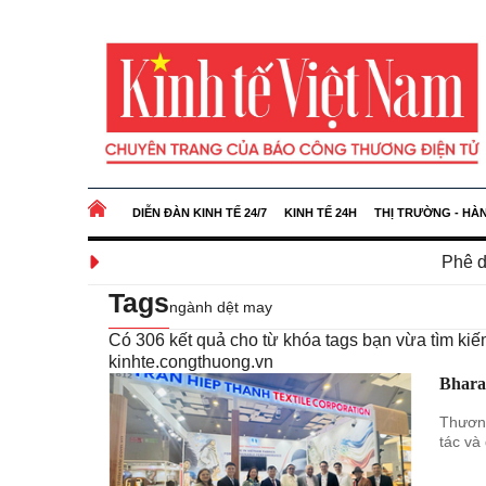
DIỄN ĐÀN KINH TẾ 24/7
KINH TẾ 24H
THỊ TRƯỜNG - HÀ
Phê duyệt Chương tr
Tags
ngành dệt may
Có
306
kết quả cho từ khóa tags bạn vừa tìm k
kinhte.congthuong.vn
Bhara
Thương
tác và