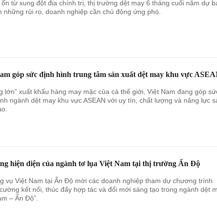
 ổn từ xung đột địa chính trị, thị trường dệt may 6 tháng cuối năm dự 
n những rủi ro, doanh nghiệp cần chủ động ứng phó.
Nam góp sức định hình trung tâm sản xuất dệt may khu vực ASE
g lớn” xuất khẩu hàng may mặc của cả thế giới, Việt Nam đang góp sứ
ình ngành dệt may khu vực ASEAN với uy tín, chất lượng và năng lực s
ao.
g hiện diện của ngành tơ lụa Việt Nam tại thị trường Ấn Độ
 vụ Việt Nam tại Ấn Độ mời các doanh nghiệp tham dự chương trình
cường kết nối, thúc đẩy hợp tác và đổi mới sáng tạo trong ngành dệt 
am – Ấn Độ”.