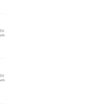
 EU
ành.
 EU
ành.