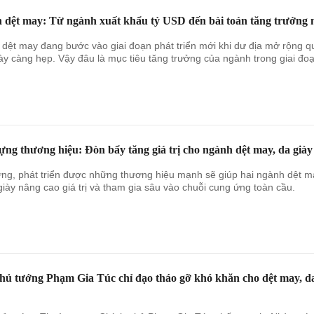
 dệt may: Từ ngành xuất khẩu tỷ USD đến bài toán tăng trưởng 
dệt may đang bước vào giai đoạn phát triển mới khi dư địa mở rộng q
y càng hẹp. Vậy đâu là mục tiêu tăng trưởng của ngành trong giai đo
ng thương hiệu: Đòn bẩy tăng giá trị cho ngành dệt may, da giày
ng, phát triển được những thương hiệu mạnh sẽ giúp hai ngành dệt m
giày nâng cao giá trị và tham gia sâu vào chuỗi cung ứng toàn cầu.
hủ tướng Phạm Gia Túc chỉ đạo tháo gỡ khó khăn cho dệt may, d