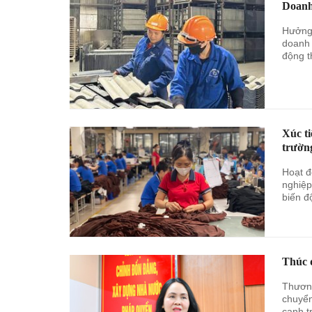
Doanh
Hưởng 
doanh 
động t
Xúc ti
trườn
Hoạt đ
nghiệp
biến đ
Thúc đ
Thương
chuyển
cạnh t