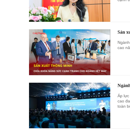
Sản x
Ngành 
cao nă
Ngành
Áp lực
cao đa
toàn b