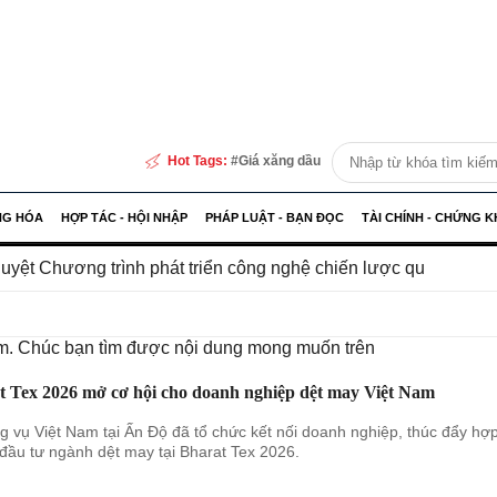
Hot Tags:
Giá xăng dầu
NG HÓA
HỢP TÁC - HỘI NHẬP
PHÁP LUẬT - BẠN ĐỌC
TÀI CHÍNH - CHỨNG 
ình phát triển công nghệ chiến lược quốc gia
Infograp
iếm. Chúc bạn tìm được nội dung mong muốn trên
t Tex 2026 mở cơ hội cho doanh nghiệp dệt may Việt Nam
 vụ Việt Nam tại Ấn Độ đã tổ chức kết nối doanh nghiệp, thúc đẩy hợ
 đầu tư ngành dệt may tại Bharat Tex 2026.