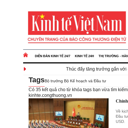
DIỄN ĐÀN KINH TẾ 24/7
KINH TẾ 24H
THỊ TRƯỜNG - HÀ
Thúc đẩy tăng trưởng gắn với ổn định kinh tế 
Tags
Bộ trưởng Bộ Kế hoạch và Đầu tư
Có
35
kết quả cho từ khóa tags bạn vừa tìm kiế
kinhte.congthuong.vn
Chính
Về kịc
Đầu tư
USD.