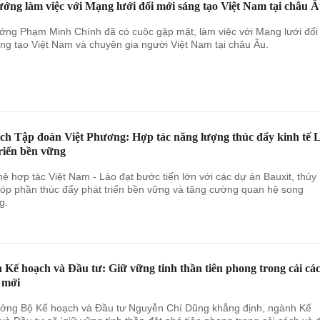
ớng làm việc với Mạng lưới đổi mới sáng tạo Việt Nam tại châu 
ớng Phạm Minh Chính đã có cuộc gặp mặt, làm việc với Mạng lưới đổi
ng tạo Việt Nam và chuyên gia người Việt Nam tại châu Âu.
ịch Tập đoàn Việt Phương: Hợp tác năng lượng thúc đẩy kinh tế 
riển bền vững
ệ hợp tác Việt Nam - Lào đạt bước tiến lớn với các dự án Bauxit, thủy
góp phần thúc đẩy phát triển bền vững và tăng cường quan hệ song
g.
Kế hoạch và Đầu tư: Giữ vững tinh thần tiên phong trong cải cá
 mới
ởng Bộ Kế hoạch và Đầu tư Nguyễn Chí Dũng khẳng định, ngành Kế