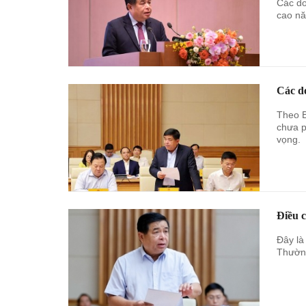
Các do
cao nă
Các do
Theo B
chưa p
vọng.
Điều c
Đây là
Thường