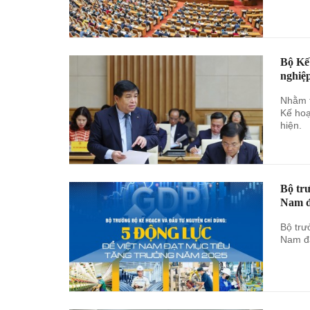
Bộ Kế 
nghiệ
Nhằm t
Kế hoạ
hiện.
Bộ tr
Nam đ
Bộ trư
Nam đạ