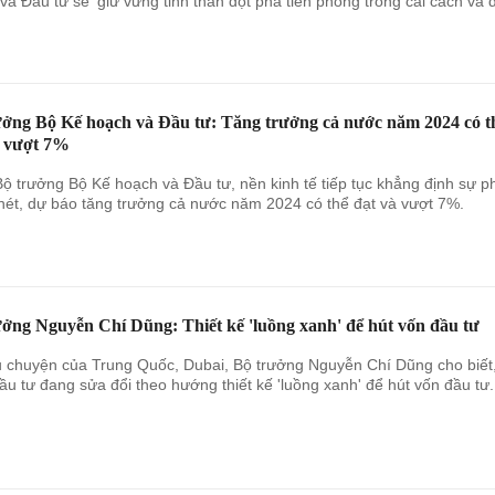
và Đầu tư sẽ ‘giữ vững tinh thần đột phá tiên phong trong cải cách và 
ưởng Bộ Kế hoạch và Đầu tư: Tăng trưởng cả nước năm 2024 có t
à vượt 7%
ộ trưởng Bộ Kế hoạch và Đầu tư, nền kinh tế tiếp tục khẳng định sự p
 nét, dự báo tăng trưởng cả nước năm 2024 có thể đạt và vượt 7%.
ưởng Nguyễn Chí Dũng: Thiết kế 'luồng xanh' để hút vốn đầu tư
 chuyện của Trung Quốc, Dubai, Bộ trưởng Nguyễn Chí Dũng cho biết
ầu tư đang sửa đổi theo hướng thiết kế 'luồng xanh' để hút vốn đầu tư.