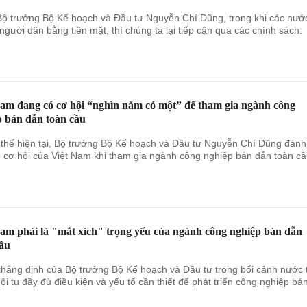
ộ trưởng Bộ Kế hoạch và Đầu tư Nguyễn Chí Dũng, trong khi các nướ
 người dân bằng tiền mặt, thì chúng ta lại tiếp cận qua các chính sách.
Nam đang có cơ hội “nghìn năm có một” để tham gia ngành công
p bán dẫn toàn cầu
i thế hiện tại, Bộ trưởng Bộ Kế hoạch và Đầu tư Nguyễn Chí Dũng đánh
o cơ hội của Việt Nam khi tham gia ngành công nghiệp bán dẫn toàn cầ
Nam phải là "mắt xích" trọng yếu của ngành công nghiệp bán dẫn
cầu
khẳng định của Bộ trưởng Bộ Kế hoạch và Đầu tư trong bối cảnh nước 
ội tụ đầy đủ điều kiện và yếu tố cần thiết để phát triển công nghiệp bá