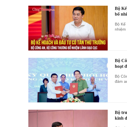
Bộ Kế
bổ nh
Bộ Kế 
nhiệm 
Bộ Cô
hoạt 
Bộ Côn
đảm an
Bộ tr
kinh 