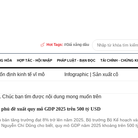
Hot Tags:
Giá xăng dầu
NG HÓA
HỢP TÁC - HỘI NHẬP
PHÁP LUẬT - BẠN ĐỌC
TÀI CHÍNH - CHỨNG 
vĩ mô
Infographic | Sản xuất công nghiệp Hải Phòng tă
m. Chúc bạn tìm được nội dung mong muốn trên
 phủ đề xuất quy mô GDP 2025 trên 500 tỷ USD
h bản tăng trưởng đạt 8% trở lên năm 2025, Bộ trưởng Bộ Kế hoạch và
 Nguyễn Chí Dũng cho biết, quy mô GDP năm 2025 khoảng trên 500 t