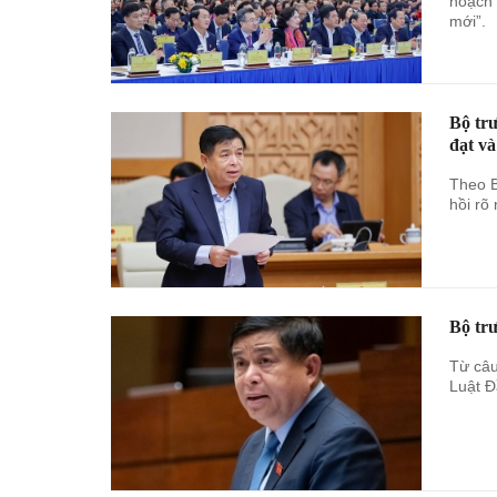
hoạch 
mới”.
Bộ tr
đạt v
Theo B
hồi rõ
Bộ tr
Từ câu
Luật Đ