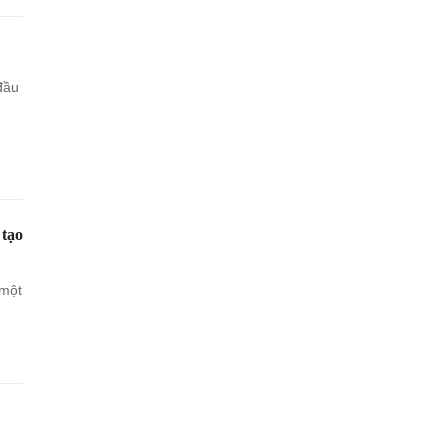
đầu
tạo
 một