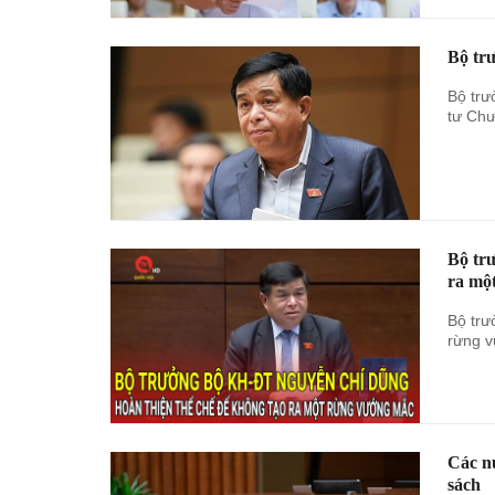
Bộ tr
Bộ trư
tư Chư
Bộ tr
ra mộ
Bộ trư
rừng 
Các nư
sách