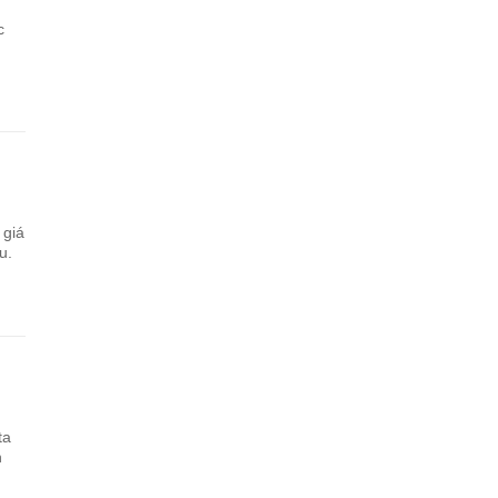
c
 giá
u.
ta
n