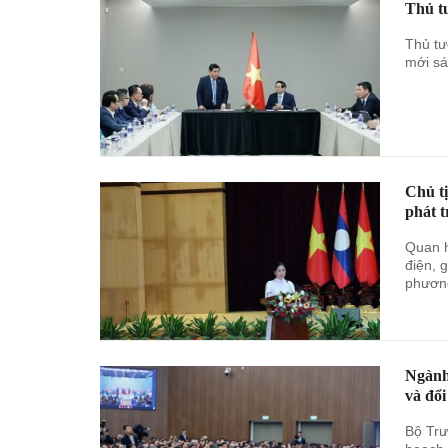
Thủ tư
Thủ tư
mới sá
Chủ t
phát t
Quan h
điện, 
phươn
Ngành 
và đổi
Bộ Trư