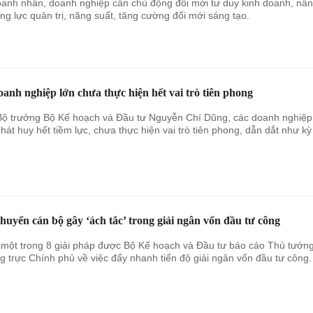
anh nhân, doanh nghiệp cần chủ động đổi mới tư duy kinh doanh, nâ
ng lực quản trị, năng suất, tăng cường đổi mới sáng tạo.
anh nghiệp lớn chưa thực hiện hết vai trò tiên phong
ộ trưởng Bộ Kế hoạch và Đầu tư Nguyễn Chí Dũng, các doanh nghiệp
hát huy hết tiềm lực, chưa thực hiện vai trò tiên phong, dẫn dắt như kỳ
huyển cán bộ gây ‘ách tắc’ trong giải ngân vốn đầu tư công
 một trong 8 giải pháp được Bộ Kế hoạch và Đầu tư báo cáo Thủ tướng
 trực Chính phủ về việc đẩy nhanh tiến độ giải ngân vốn đầu tư công.