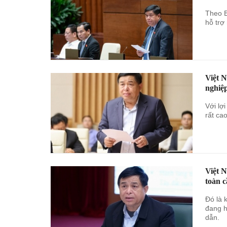
Theo B
hỗ trợ
Việt 
nghiệ
Với lợ
rất ca
Việt 
toàn 
Đó là 
đang h
dẫn.