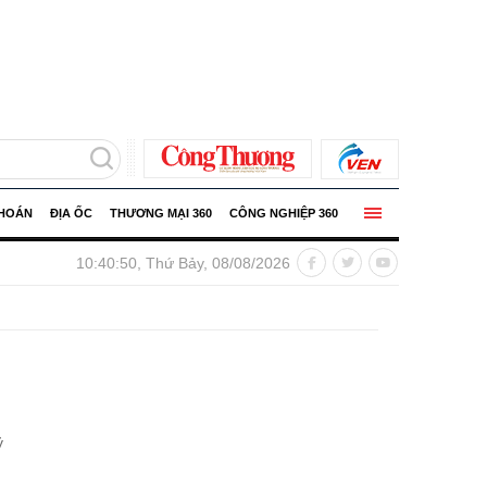
KHOÁN
ĐỊA ỐC
THƯƠNG MẠI 360
CÔNG NGHIỆP 360
ng 15%
Ô tô nhập khẩu lập kỷ lục trong tháng 7, xe sản
10:40:51, Thứ Bảy, 08/08/2026
ỷ