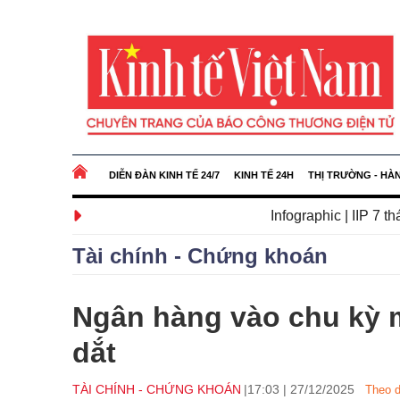
DIỄN ĐÀN KINH TẾ 24/7
KINH TẾ 24H
THỊ TRƯỜNG - HÀ
Infographic | IIP 7 tháng tăng cao
Tài chính - Chứng khoán
Ngân hàng vào chu kỳ m
dắt
TÀI CHÍNH - CHỨNG KHOÁN
17:03
|
27/12/2025
Theo d