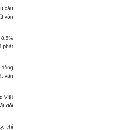
hu cầu
ất vẫn
 8,5%
ì phát
t động
ất vẫn
c Việt
ất đối
y, chỉ