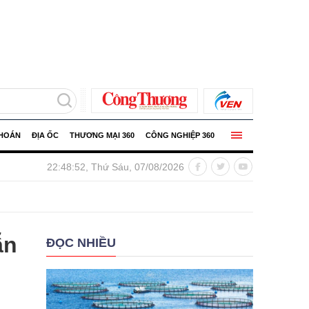
KHOÁN
ĐỊA ỐC
THƯƠNG MẠI 360
CÔNG NGHIỆP 360
5,87 triệu tấn trong 7 tháng
Infographic | Xuất khẩu nô
22:48:53, Thứ Sáu, 07/08/2026
ẫn
ĐỌC NHIỀU