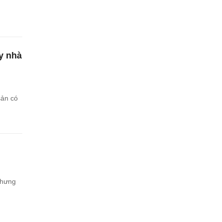
y nhà
sản có
nhưng