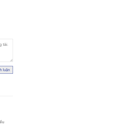
h luận
iếu