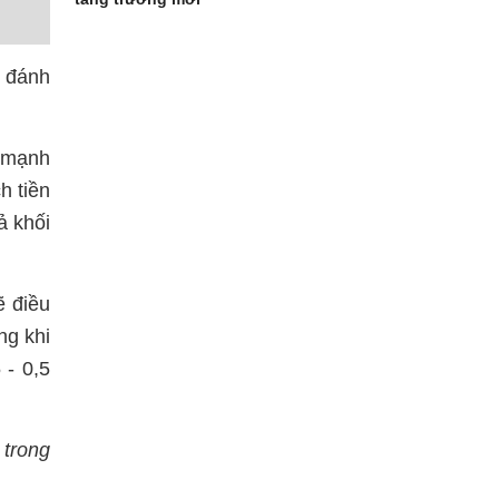
 đánh
 mạnh
h tiền
ả khối
ẽ điều
ng khi
 - 0,5
 trong