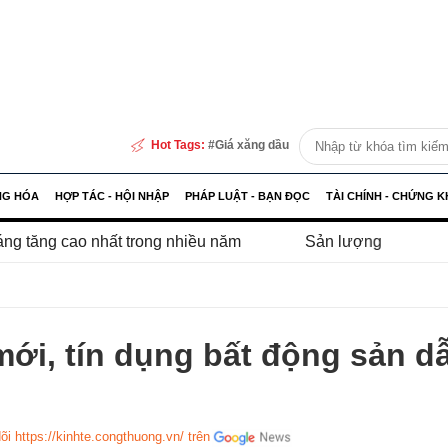
Hot Tags:
Giá xăng dầu
NG HÓA
HỢP TÁC - HỘI NHẬP
PHÁP LUẬT - BẠN ĐỌC
TÀI CHÍNH - CHỨNG 
 nhất trong nhiều năm
Sản lượng thủy sản tăng 3,7%, đạt 
ới, tín dụng bất động sản d
õi https://kinhte.congthuong.vn/ trên