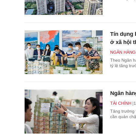
Tín dụng 
ở xã hội 
NGÂN HÀNG
Theo Ngân hà
tỷ lệ tăng tr
Ngân hàng
TÀI CHÍNH
1
Tăng trưởng 
cần quản chặt