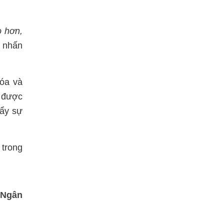
o hơn,
 nhấn
hóa và
ý được
đẩy sự
 trong
 Ngân