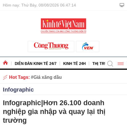
Hôm nay: Thứ Bảy, 08/08/2026 06:47:15
DIỄN ĐÀN KINH TẾ 24/7
KINH TẾ 24H
THỊ TRƯỜNG - HÀ
Hot Tags:
Giá xăng dầu
Infographic
Infographic|Hơn 26.100 doanh
nghiệp gia nhập và quay lại thị
trường