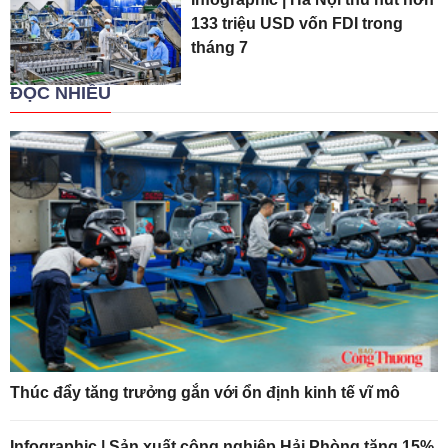
133 triệu USD vốn FDI trong
tháng 7
ĐỌC NHIỀU
Thúc đẩy tăng trưởng gắn với ổn định kinh tế vĩ mô
Infographic | Sản xuất công nghiệp Hải Phòng tăng 15%