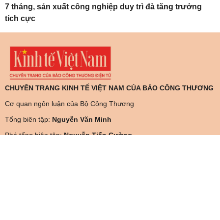
7 tháng, sản xuất công nghiệp duy trì đà tăng trưởng
tích cực
CHUYÊN TRANG KINH TẾ VIỆT NAM CỦA BÁO CÔNG THƯƠNG
Cơ quan ngôn luận của Bộ Công Thương
Tổng biên tập:
Nguyễn Văn Minh
Phó tổng biên tập:
Nguyễn Tiến Cường
Nguyễn Thị Thùy Linh
® Giấy phép hoạt động Chuyên trang của Báo điện tử số 18/GP-
CBC do Cục Báo chí - Bộ Thông tin và Truyền thông cấp ngày
9/8/2023
Tòa soạn: Tầng 10-11, Tòa nhà Bộ Công Thương, số 655 Phạm
Văn Đồng, Nghĩa Đô, Hà Nội.