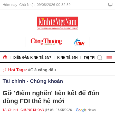
Hôm nay: Chủ Nhật, 09/08/2026 00:33:01
DIỄN ĐÀN KINH TẾ 24/7
KINH TẾ 24H
THỊ TRƯỜNG - HÀ
Hot Tags:
Giá xăng dầu
Tài chính - Chứng khoán
Gỡ 'điểm nghẽn' liên kết để đón
dòng FDI thế hệ mới
TÀI CHÍNH - CHỨNG KHOÁN
16:08
|
16/05/2026