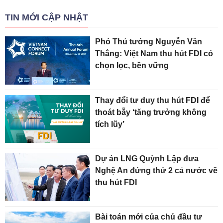
TIN MỚI CẬP NHẬT
Phó Thủ tướng Nguyễn Văn
Thắng: Việt Nam thu hút FDI có
chọn lọc, bền vững
Thay đổi tư duy thu hút FDI để
thoát bẫy ‘tăng trưởng không
tích lũy’
Dự án LNG Quỳnh Lập đưa
Nghệ An đứng thứ 2 cả nước về
thu hút FDI
Bài toán mới của chủ đầu tư