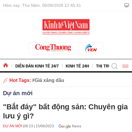
Hôm nay: Thứ Năm, 06/08/2026 12:45:42
DIỄN ĐÀN KINH TẾ 24/7
KINH TẾ 24H
THỊ TRƯỜNG - HÀ
Hot Tags:
Giá xăng dầu
Dự án mới
"Bắt đáy" bất động sản: Chuyên gia
lưu ý gì?
DỰ ÁN MỚI
08:23
|
15/06/2023