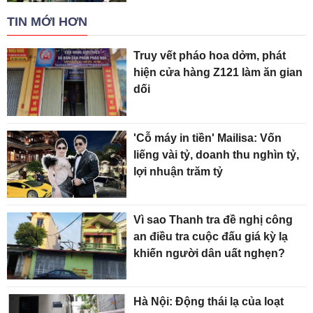
TIN MỚI HƠN
Truy vết pháo hoa dởm, phát
hiện cửa hàng Z121 làm ăn gian
dối
'Cỗ máy in tiền' Mailisa: Vốn
liếng vài tỷ, doanh thu nghìn tỷ,
lợi nhuận trăm tỷ
Vì sao Thanh tra đề nghị công
an điều tra cuộc đấu giá kỳ lạ
khiến người dân uất nghẹn?
Hà Nội: Động thái lạ của loạt