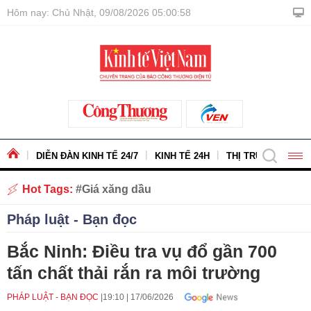
Hôm nay: Chủ Nhật, 09/08/2026 05:01:00
DIỄN ĐÀN KINH TẾ 24/7
KINH TẾ 24H
THỊ TRƯỜNG - HÀ
Hot Tags:
Giá xăng dầu
Pháp luật - Bạn đọc
Bắc Ninh: Điều tra vụ đổ gần 700
tấn chất thải rắn ra môi trường
PHÁP LUẬT - BẠN ĐỌC
19:10
|
17/06/2026