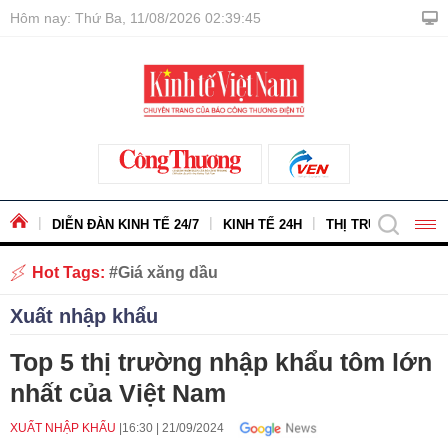
Hôm nay: Thứ Ba, 11/08/2026 02:39:46
DIỄN ĐÀN KINH TẾ 24/7
KINH TẾ 24H
THỊ TRƯỜNG - HÀ
Hot Tags:
Giá xăng dầu
Xuất nhập khẩu
Top 5 thị trường nhập khẩu tôm lớn
nhất của Việt Nam
XUẤT NHẬP KHẨU
16:30
|
21/09/2024