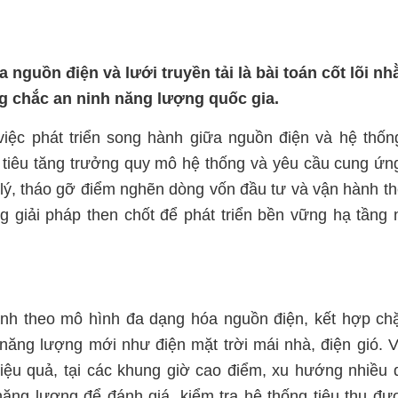
a nguồn điện và lưới truyền tải là bài toán cốt lõi n
g chắc an ninh năng lượng quốc gia.
việc phát triển song hành giữa nguồn điện và hệ thốn
ục tiêu tăng trưởng quy mô hệ thống và yêu cầu cung ứn
p lý, tháo gỡ điểm nghẽn dòng vốn đầu tư và vận hành t
 giải pháp then chốt để phát triển bền vững hạ tầng
nh theo mô hình đa dạng hóa nguồn điện, kết hợp ch
năng lượng mới như điện mặt trời mái nhà, điện gió. 
hiệu quả, tại các khung giờ cao điểm, xu hướng nhiều
ăng lượng để đánh giá, kiểm tra hệ thống tiêu thụ đư