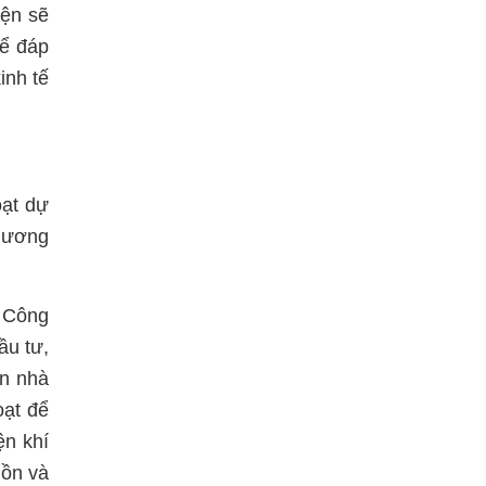
iện sẽ
để đáp
inh tế
oạt dự
phương
 Công
ầu tư,
án nhà
oạt để
ện khí
uồn và