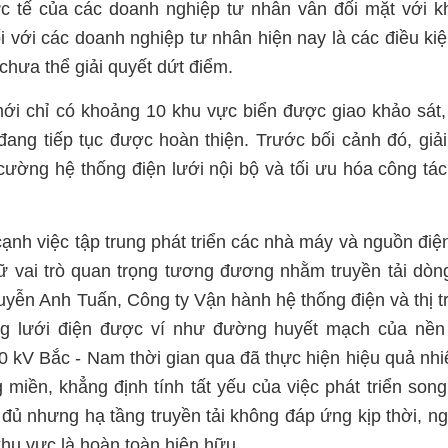
hực tế của các doanh nghiệp tư nhân vẫn đối mặt với 
i với các doanh nghiệp tư nhân hiện nay là các điều kiệ
hưa thể giải quyết dứt điểm.
 mới chỉ có khoảng 10 khu vực biển được giao khảo sát,
 đang tiếp tục được hoàn thiện. Trước bối cảnh đó, giả
 cường hệ thống điện lưới nội bộ và tối ưu hóa công tá
cạnh việc tập trung phát triển các nhà máy và nguồn điệ
ữ vai trò quan trọng tương đương nhằm truyền tải dòn
Nguyễn Anh Tuấn, Công ty Vận hành hệ thống điện và thị 
g lưới điện được ví như đường huyết mạch của nền
0 kV Bắc - Nam thời gian qua đã thực hiện hiệu quả nh
 miền, khẳng định tính tất yếu của việc phát triển son
 đủ nhưng hạ tầng truyền tải không đáp ứng kịp thời, n
 khu vực là hoàn toàn hiện hữu.