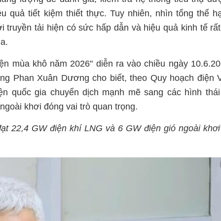
 quả tiết kiệm thiết thực. Tuy nhiên, nhìn tổng thể h
 truyền tải hiện có sức hấp dẫn và hiệu quả kinh tế rất
a.
iện mùa khô năm 2026" diễn ra vào chiều ngày 10.6.2
ng Phan Xuân Dương cho biết, theo Quy hoạch điện V
điện quốc gia chuyển dịch mạnh mẽ sang các hình thá
ngoài khơi đóng vai trò quan trọng.
đạt 22,4 GW điện khí LNG và 6 GW điện gió ngoài khơi