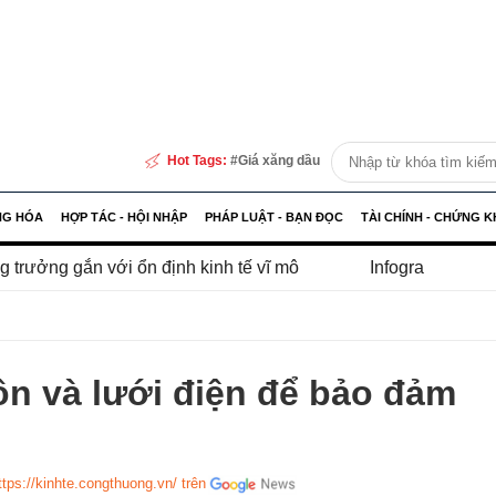
Hot Tags:
Giá xăng dầu
NG HÓA
HỢP TÁC - HỘI NHẬP
PHÁP LUẬT - BẠN ĐỌC
TÀI CHÍNH - CHỨNG 
n định kinh tế vĩ mô
Infographic | Sản xuất công nghi
ồn và lưới điện để bảo đảm
ttps://kinhte.congthuong.vn/ trên