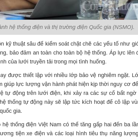
h hệ thống điện và thị trường điện Quốc gia (NSMO).
n kỹ thuật sâu để kiểm soát chặt chẽ các yếu tố như gi
công, bảo đảm an toàn cho toàn bộ hệ thống. Áp lực lên 
h của lưới truyền tải trong mọi tình huống.
y được thiết lập với nhiều lớp bảo vệ nghiêm ngặt. L
 giúp lực lượng vận hành phát hiện kịp thời nguy cơ để
ệ tự động trên lưới điện, khi xảy ra các sự cố bất ngờ
hệ thống tự động này sẽ lập tức kích hoạt để cô lập v
quốc gia.
hệ thống điện Việt Nam có thể tăng gấp hai đến ba lầ
ương tiện xe điện và các loại hình tiêu thụ năng lượn