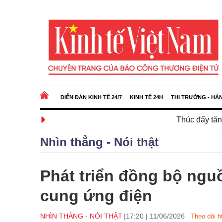
DIỄN ĐÀN KINH TẾ 24/7
KINH TẾ 24H
THỊ TRƯỜNG - HÀ
Thúc đẩy tăng trưởng gắn với ổ
Nhìn thẳng - Nói thật
Phát triển đồng bộ ngu
cung ứng điện
NHÌN THẲNG - NÓI THẬT
17:20
|
11/06/2026
Theo dõi h