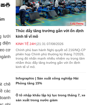
hằm
Thúc đẩy tăng trưởng gắn với ổn định
g lưới
kinh tế vĩ mô
g điện
KINH TẾ 24H
21:31 07/08/2026
heo cơ
Chính phủ ban hành Nghị quyết số 216/NQ-CP
phiên họp Chính phủ thường kỳ tháng 7/2026,
 ngành
trong đó nhấn mạnh nhiều nhiệm vụ trọng tâm
nhằm thúc đẩy tăng trưởng gắn với ổn định
kinh tế vĩ mô.
Infographic | Sản xuất công nghiệp Hải
Phòng tăng 15%
ặt chẽ
Về các
Ô tô nhập khẩu lập kỷ lục trong tháng 7, xe
 doanh
sản xuất trong nước giảm
ợc ghi