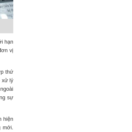
ới hạn
đơn vị
ớp thứ
 xử lý
 ngoài
ùng sự
n hiện
g mới.