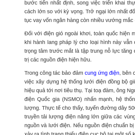
bước tiến nhất định, song việc triển khai t
cách lớn so với kỳ vọng. Trở ngại lớn nhất đố
tục vay vốn ngân hàng còn nhiều vướng mắc c
Đối với điện gió ngoài khơi, toàn quốc hiện
khi hành lang pháp lý cho loại hình này vẫn
trọng tâm trước mắt là tập trung nỗ lực tăng
trị các nguồn điện hiện hữu.
Trong công tác bảo đảm
cung ứng điện
, bên 
việc xây dựng hệ thống lưới điện đồng bộ gi
hiệu quả tới nơi tiêu thụ. Tại toạ đàm, ông 
điện Quốc gia (NSMO) nhấn mạnh, hệ thốn
lượng. Thực tế cho thấy, tuyến đường dây 50
truyền tải lượng điện năng lớn giữa các vùng
nguồn và lưới điện. Nếu nguồn điện chuẩn bị
xảy ra tình trạng thiếu điện cục bộ tại một số