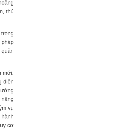
khoảng
n, thủ
 trong
i pháp
c quản
n mới,
g điện
trường
 năng
iệm vụ
g hành
guy cơ