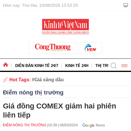
Hôm nay: Thứ Hai, 10/08/2026 13:53:30
DIỄN ĐÀN KINH TẾ 24/7
KINH TẾ 24H
THỊ TRƯỜNG - HÀ
Hot Tags:
Giá xăng dầu
Điểm nóng thị trường
Giá đồng COMEX giảm hai phiên
liên tiếp
ĐIỂM NÓNG THỊ TRƯỜNG
10:39
|
06/03/2024