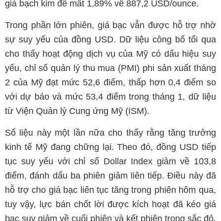
giá bạch kim để mất 1,89% về 887,2 USD/ounce.
Trong phần lớn phiên, giá bạc vẫn được hỗ trợ nhờ
sự suy yếu của đồng USD. Dữ liệu công bố tối qua
cho thấy hoạt động dịch vụ của Mỹ có dấu hiệu suy
yếu, chỉ số quản lý thu mua (PMI) phi sản xuất tháng
2 của Mỹ đạt mức 52,6 điểm, thấp hơn 0,4 điểm so
với dự báo và mức 53,4 điểm trong tháng 1, dữ liệu
từ Viện Quản lý Cung ứng Mỹ (ISM).
Số liệu này một lần nữa cho thấy rằng tăng trưởng
kinh tế Mỹ đang chững lại. Theo đó, đồng USD tiếp
tục suy yếu với chỉ số Dollar Index giảm về 103,8
điểm, đánh dấu ba phiên giảm liên tiếp. Điều này đã
hỗ trợ cho giá bạc liên tục tăng trong phiên hôm qua,
tuy vậy, lực bán chốt lời được kích hoạt đã kéo giá
bạc suy giảm về cuối phiên và kết phiên trong sắc đỏ.