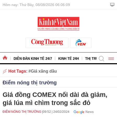
Hôm nay: Thứ Bảy, 08/08/2026 06:06:10
DIỄN ĐÀN KINH TẾ 24/7
KINH TẾ 24H
THỊ TRƯỜNG - HÀ
Hot Tags:
Giá xăng dầu
Điểm nóng thị trường
Giá đồng COMEX nối dài đà giảm,
giá lúa mì chìm trong sắc đỏ
ĐIỂM NÓNG THỊ TRƯỜNG
09:52
|
24/02/2024