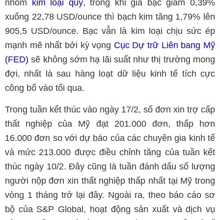
nhóm
kim loại quý
, trong khi giá bạc giảm 0,39%
xuống 22,78 USD/ounce thì bạch kim tăng 1,79% lên
905,5 USD/ounce. Bạc vẫn là kim loại chịu sức ép
mạnh mẽ nhất bởi kỳ vọng
Cục Dự trữ Liên bang Mỹ
(FED)
sẽ không sớm hạ lãi suất như thị trường mong
đợi, nhất là sau hàng loạt dữ liệu kinh tế tích cực
công bố vào tối qua.
Trong tuần kết thúc vào ngày 17/2, số đơn xin trợ cấp
thất nghiệp của Mỹ đạt 201.000 đơn, thấp hơn
16.000 đơn so với dự báo của các chuyên gia kinh tế
và mức 213.000 được điều chỉnh tăng của tuần kết
thúc ngày 10/2. Đây cũng là tuần đánh dấu số lượng
người nộp đơn xin thất nghiệp thấp nhất tại Mỹ trong
vòng 1 tháng trở lại đây. Ngoài ra, theo báo cáo sơ
bộ của S&P Global, hoạt động sản xuất và dịch vụ