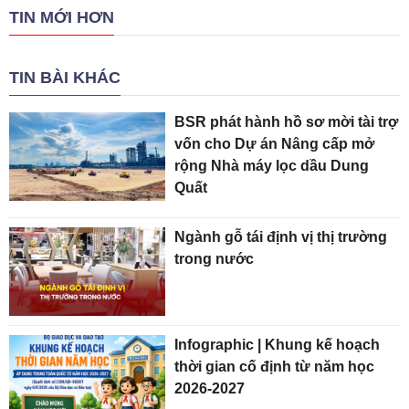
TIN MỚI HƠN
TIN BÀI KHÁC
BSR phát hành hồ sơ mời tài trợ
vốn cho Dự án Nâng cấp mở
rộng Nhà máy lọc dầu Dung
Quất
Ngành gỗ tái định vị thị trường
trong nước
Infographic | Khung kế hoạch
thời gian cố định từ năm học
2026-2027