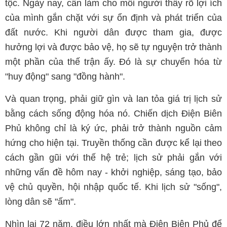
tộc. Ngày nay, cần làm cho mỗi người thấy rõ lợi ích
của mình gắn chặt với sự ổn định và phát triển của
đất nước. Khi người dân được tham gia, được
hưởng lợi và được bảo vệ, họ sẽ tự nguyện trở thành
một phần của thế trận ấy. Đó là sự chuyển hóa từ
"huy động" sang "đồng hành".
Và quan trọng, phải giữ gìn và lan tỏa giá trị lịch sử
bằng cách sống động hóa nó. Chiến dịch Điện Biên
Phủ không chỉ là ký ức, phải trở thành nguồn cảm
hứng cho hiện tại. Truyền thống cần được kể lại theo
cách gần gũi với thế hệ trẻ; lịch sử phải gắn với
những vấn đề hôm nay - khởi nghiệp, sáng tạo, bảo
vệ chủ quyền, hội nhập quốc tế. Khi lịch sử "sống",
lòng dân sẽ "ấm".
Nhìn lại 72 năm, điều lớn nhất mà Điện Biên Phủ để