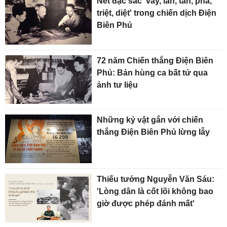
Nét đặc sắc 'vây, lấn, tấn, phá,
triệt, diệt' trong chiến dịch Điện
Biên Phủ
72 năm Chiến thắng Điện Biên
Phủ: Bản hùng ca bất tử qua
ảnh tư liệu
Những kỷ vật gắn với chiến
thắng Điện Biên Phủ lừng lẫy
Thiếu tướng Nguyễn Văn Sáu:
'Lòng dân là cốt lõi không bao
giờ được phép đánh mất'