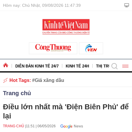
Hôm nay: Chủ Nhật, 09/08/2026 11:47:40
DIỄN ĐÀN KINH TẾ 24/7
KINH TẾ 24H
THỊ TRƯỜNG - HÀ
Hot Tags:
Giá xăng dầu
Trang chủ
Điều lớn nhất mà 'Điện Biên Phủ' để
lại
TRANG CHỦ
11:51
|
06/05/2026