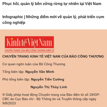
Phục hồi, quản lý bền vững rừng tự nhiên tại Việt Nam
Infographic | Những điểm mới về quản lý, phát triển cụm
công nghiệp
CHUYÊN TRANG KINH TẾ VIỆT NAM CỦA BÁO CÔNG THƯƠNG
Cơ quan ngôn luận của Bộ Công Thương
Tổng biên tập:
Nguyễn Văn Minh
Phó tổng biên tập:
Nguyễn Tiến Cường
Nguyễn Thị Thùy Linh
® Giấy phép hoạt động Chuyên trang của Báo điện tử số 18/GP-
CBC do Cục Báo chí - Bộ Thông tin và Truyền thông cấp ngày
9/8/2023