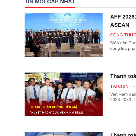
TIN MỚI CẬP NHẬT
AFF 2026:
ASEAN
CÔNG THƯƠ
Diễn đàn Tươ
động lực phát
Thanh toá
TÀI CHÍNH 
Việt Nam đang
2026-2030. Th
Thanh toá