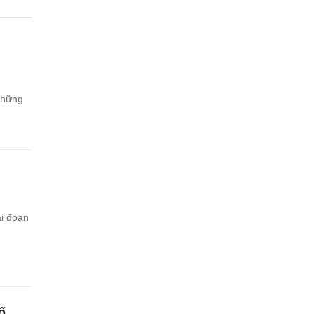
những
ai đoạn
ố