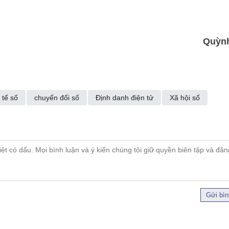
Quỳn
 tế số
chuyển đổi số
Định danh điện tử
Xã hội số
Gửi bìn