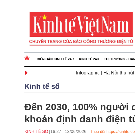
DIỄN ĐÀN KINH TẾ 24/7
KINH TẾ 24H
THỊ TRƯỜNG - HÀ
Infographic | Hà Nội thu hút hơn 133 triệu
Kinh tế số
Đến 2030, 100% người dâ
khoản định danh điện t
KINH TẾ SỐ
16:27
|
12/06/2026
Theo dõi https://kinhte.c