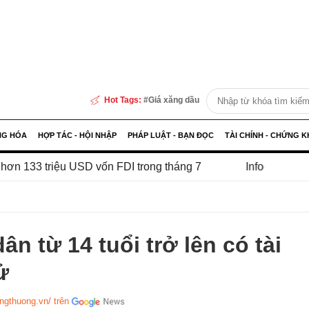
Hot Tags:
Giá xăng dầu
NG HÓA
HỢP TÁC - HỘI NHẬP
PHÁP LUẬT - BẠN ĐỌC
TÀI CHÍNH - CHỨNG 
 USD vốn FDI trong tháng 7
Infographic | IIP 7 tháng tă
n từ 14 tuổi trở lên có tài
ử
ongthuong.vn/ trên