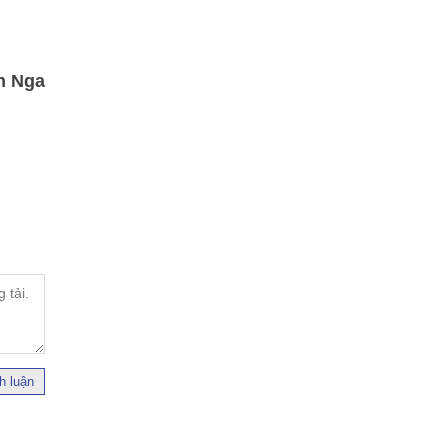
h Nga
h luận