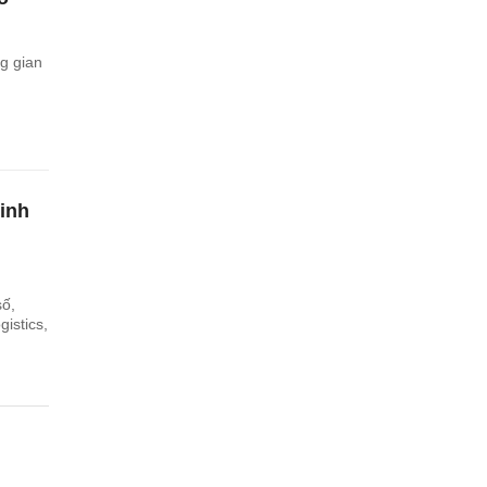
g gian
kinh
số,
gistics,