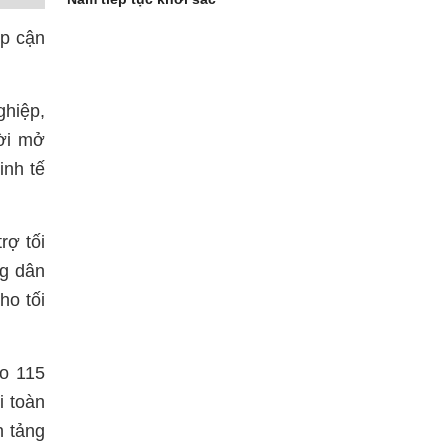
ếp cận
ghiệp,
hời mở
inh tế
rợ tối
ng dân
ho tối
ao 115
i toàn
n tảng