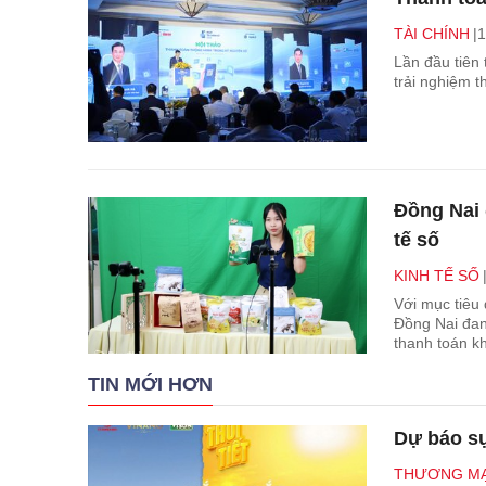
TÀI CHÍNH
1
Lần đầu tiên 
trải nghiệm 
Đồng Nai 
tế số
KINH TẾ SỐ
Với mục tiêu 
Đồng Nai đang
thanh toán kh
TIN MỚI HƠN
Dự báo s
THƯƠNG MẠ