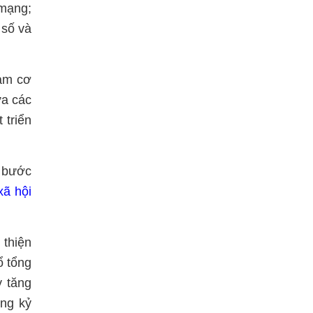
 mạng;
 số và
làm cơ
ữa các
 triển
u bước
xã hội
 thiện
ổ tổng
y tăng
ong kỷ