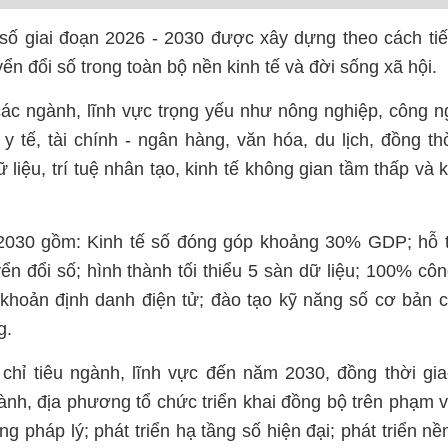
số giai đoạn 2026 - 2030 được xây dựng theo cách ti
ển đổi số trong toàn bộ nền kinh tế và đời sống xã hội.
ác ngành, lĩnh vực trọng yếu như nông nghiệp, công n
 y tế, tài chính - ngân hàng, văn hóa, du lịch, đồng t
liệu, trí tuệ nhân tạo, kinh tế không gian tầm thấp và k
 2030 gồm: Kinh tế số đóng góp khoảng 30% GDP; hỗ t
n đổi số; hình thành tối thiểu 5 sàn dữ liệu; 100% cô
i khoản định danh điện tử; đào tạo kỹ năng số cơ bản c
g.
 chỉ tiêu ngành, lĩnh vực đến năm 2030, đồng thời gi
ành, địa phương tổ chức triển khai đồng bộ trên phạm v
 pháp lý; phát triển hạ tầng số hiện đại; phát triển nề