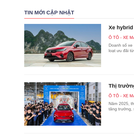
TIN MỚI CẬP NHẬT
Xe hybrid 
Ô TÔ - XE M
Doanh số xe 
loạt ưu đãi t
Thị trườn
Ô TÔ - XE M
Năm 2025, thị
tăng trưởng,