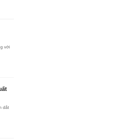
g với
uất
n dắt