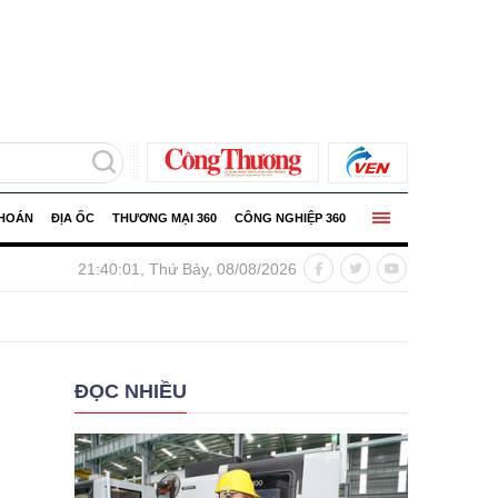
KHOÁN
ĐỊA ỐC
THƯƠNG MẠI 360
CÔNG NGHIỆP 360
ỷ lệ nội địa hóa
Hải quan xử lý hàng hóa vi phạm trị g
21:40:03, Thứ Bảy, 08/08/2026
ĐỌC NHIỀU