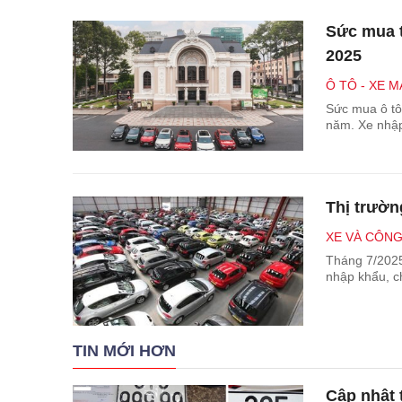
Sức mua t
2025
Ô TÔ - XE M
Sức mua ô tô
năm. Xe nhập
Thị trườn
XE VÀ CÔN
Tháng 7/2025
nhập khẩu, ch
TIN MỚI HƠN
Cập nhật 