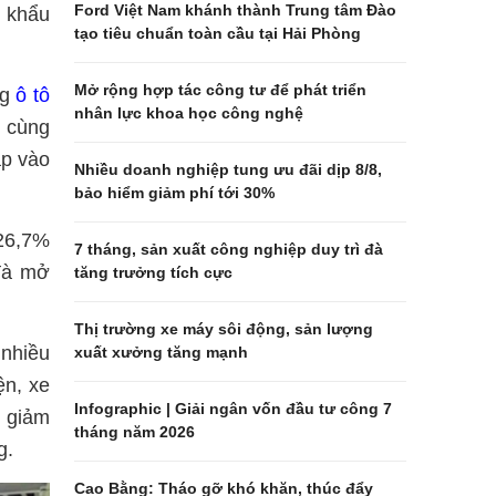
Ford Việt Nam khánh thành Trung tâm Đào
p khẩu
tạo tiêu chuẩn toàn cầu tại Hải Phòng
Mở rộng hợp tác công tư để phát triển
ng
ô tô
nhân lực khoa học công nghệ
i cùng
ập vào
Nhiều doanh nghiệp tung ưu đãi dịp 8/8,
bảo hiểm giảm phí tới 30%
 26,7%
7 tháng, sản xuất công nghiệp duy trì đà
đà mở
tăng trưởng tích cực
Thị trường xe máy sôi động, sản lượng
 nhiều
xuất xưởng tăng mạnh
ện, xe
Infographic | Giải ngân vốn đầu tư công 7
p giảm
tháng năm 2026
g.
Cao Bằng: Tháo gỡ khó khăn, thúc đẩy