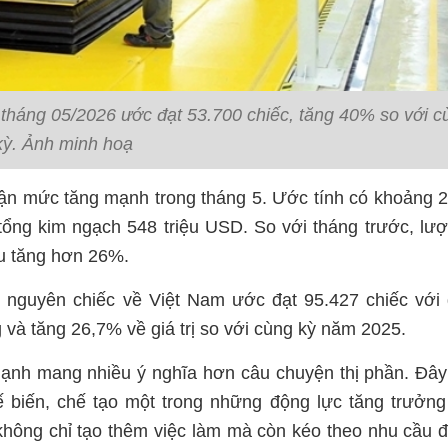
c tháng 05/2026 ước đạt 53.700 chiếc, tăng 40% so với c
kỳ. Ảnh minh hoạ
hận mức tăng mạnh trong tháng 5. Ước tính có khoảng 
ổng kim ngạch 548 triệu USD. So với tháng trước, lư
ẩu tăng hơn 26%.
nguyên chiếc về Việt Nam ước đạt 95.427 chiếc với g
và tăng 26,7% về giá trị so với cùng kỳ năm 2025.
ạnh mang nhiều ý nghĩa hơn câu chuyện thị phần. Đây 
ế biến, chế tạo một trong những động lực tăng trưởn
không chỉ tạo thêm việc làm mà còn kéo theo nhu cầu đ