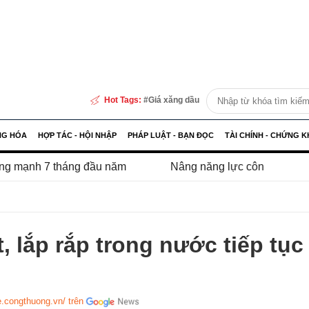
Hot Tags:
Giá xăng dầu
NG HÓA
HỢP TÁC - HỘI NHẬP
PHÁP LUẬT - BẠN ĐỌC
TÀI CHÍNH - CHỨNG 
ng đầu năm
Nâng năng lực công nghiệp hỗ trợ, gia tăng t
, lắp rắp trong nước tiếp tục
e.congthuong.vn/ trên