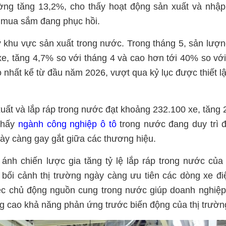
ường tăng 13,2%, cho thấy hoạt động sản xuất và nhậ
mua sắm đang phục hồi.
từ khu vực sản xuất trong nước. Trong tháng 5, sản lượ
e, tăng 4,7% so với tháng 4 và cao hơn tới 40% so vớ
nhất kể từ đầu năm 2026, vượt qua kỷ lục được thiết l
xuất và lắp ráp trong nước đạt khoảng 232.100 xe, tăng
 thấy
ngành công nghiệp ô tô
trong nước đang duy trì 
gày càng gay gắt giữa các thương hiệu.
ánh chiến lược gia tăng tỷ lệ lắp ráp trong nước của
bối cảnh thị trường ngày càng ưu tiên các dòng xe đi
việc chủ động nguồn cung trong nước giúp doanh nghiệ
âng cao khả năng phản ứng trước biến động của thị trườn