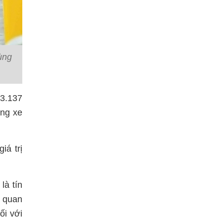
ùng
23.137
ợng xe
iá trị
là tín
g quan
ối với