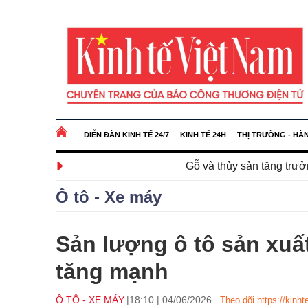
DIỄN ĐÀN KINH TẾ 24/7
KINH TẾ 24H
THỊ TRƯỜNG - HÀ
Gỗ và thủy sản tăng trưởng mạnh 7 thá
Ô tô - Xe máy
Sản lượng ô tô sản xuất
tăng mạnh
Ô TÔ - XE MÁY
18:10
|
04/06/2026
Theo dõi https://kinht