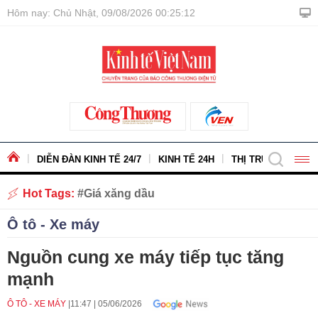
Hôm nay: Chủ Nhật, 09/08/2026 00:25:13
DIỄN ĐÀN KINH TẾ 24/7
KINH TẾ 24H
THỊ TRƯỜNG - HÀ
Hot Tags:
Giá xăng dầu
Ô tô - Xe máy
Nguồn cung xe máy tiếp tục tăng
mạnh
Ô TÔ - XE MÁY
11:47
|
05/06/2026