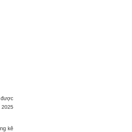
ẽ được
m 2025
ống kê