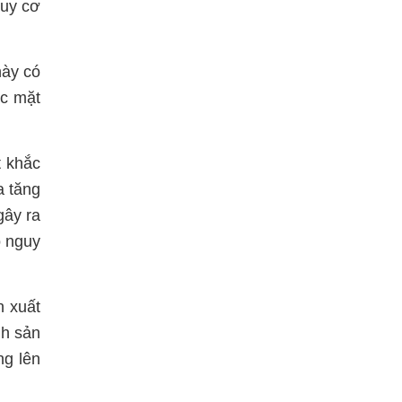
guy cơ
này có
ác mặt
t khắc
a tăng
gây ra
ó nguy
n xuất
nh sản
ng lên