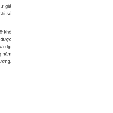
hư giá
chỉ số
gỡ khó
g được
và dịp
ng năm
hương,