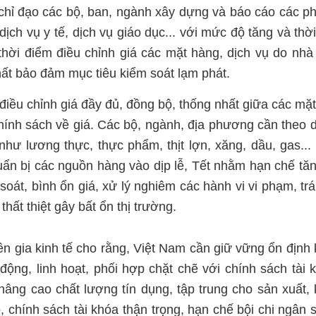
ì, chỉ đạo các bộ, ban, ngành xây dựng và báo cáo các 
dịch vụ y tế, dịch vụ giáo dục... với mức độ tăng và thờ
thời điểm điều chỉnh giá các mặt hàng, dịch vụ do nh
hất bảo đảm mục tiêu kiểm soát lạm phát.
điều chỉnh giá đầy đủ, đồng bộ, thống nhất giữa các mặ
chính sách về giá. Các bộ, ngành, địa phương cần theo d
như lương thực, thực phẩm, thịt lợn, xăng, dầu, gas...
ẩn bị các nguồn hàng vào dịp lễ, Tết nhằm hạn chế tăn
soát, bình ổn giá, xử lý nghiêm các hành vi vi phạm, tr
thất thiệt gây bất ổn thị trường.
n gia kinh tế cho rằng, Việt Nam cần giữ vững ổn định 
 động, linh hoạt, phối hợp chặt chẽ với chính sách tài 
nâng cao chất lượng tín dụng, tập trung cho sản xuất, 
, chính sách tài khóa thận trọng, hạn chế bội chi ngân 