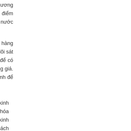
phương
i điểm
à nước
t hàng
õi sát
 để có
g giá.
ánh để
kinh
khóa
kinh
sách