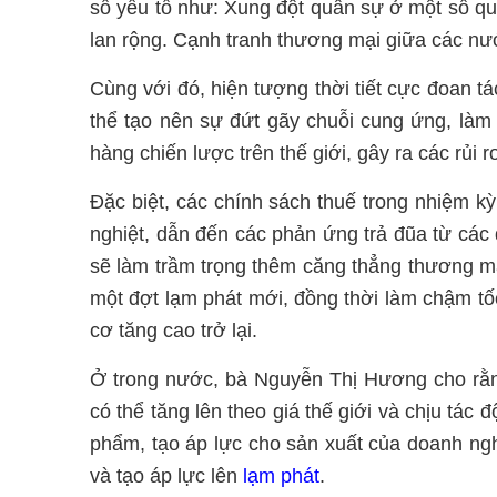
số yếu tố như: Xung đột quân sự ở một số qu
lan rộng. Cạnh tranh thương mại giữa các nư
Cùng với đó, hiện tượng thời tiết cực đoan tá
thể tạo nên sự đứt gãy chuỗi cung ứng, làm 
hàng chiến lược trên thế giới, gây ra các rủi 
Đặc biệt, các chính sách thuế trong nhiệm 
nghiệt, dẫn đến các phản ứng trả đũa từ các
sẽ làm trầm trọng thêm căng thẳng thương mạ
một đợt lạm phát mới, đồng thời làm chậm tốc
cơ tăng cao trở lại.
Ở trong nước, bà Nguyễn Thị Hương cho rằng
có thể tăng lên theo giá thế giới và chịu tác 
phẩm, tạo áp lực cho sản xuất của doanh ngh
và tạo áp lực lên
lạm phát
.