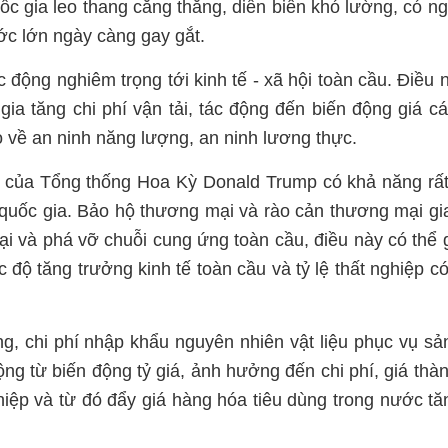
ốc gia leo thang căng thẳng, diễn biến khó lường, có n
ớc lớn ngày càng gay gắt.
c động nghiêm trọng tới kinh tế - xã hội toàn cầu. Điều 
gia tăng chi phí vận tải, tác động đến biến động giá c
ro về an ninh năng lượng, an ninh lương thực.
kỳ của Tổng thống Hoa Kỳ Donald Trump có khả năng rấ
 quốc gia. Bảo hộ thương mại và rào cản thương mại gi
i và phá vỡ chuỗi cung ứng toàn cầu, điều này có thể 
 độ tăng trưởng kinh tế toàn cầu và tỷ lệ thất nghiệp c
, chi phí nhập khẩu nguyên nhiên vật liệu phục vụ sả
động từ biến động tỷ giá, ảnh hưởng đến chi phí, giá thà
iệp và từ đó đẩy giá hàng hóa tiêu dùng trong nước tă