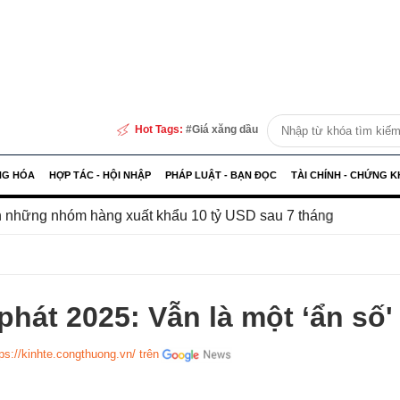
Hot Tags:
Giá xăng dầu
NG HÓA
HỢP TÁC - HỘI NHẬP
PHÁP LUẬT - BẠN ĐỌC
TÀI CHÍNH - CHỨNG 
hàng xuất khẩu 10 tỷ USD sau 7 tháng
Infographic | PMI
phát 2025: Vẫn là một ‘ẩn số'
ps://kinhte.congthuong.vn/ trên