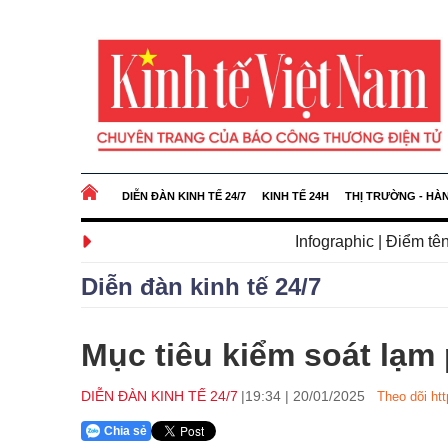
DIỄN ĐÀN KINH TẾ 24/7
KINH TẾ 24H
THỊ TRƯỜNG - HÀ
Infographic | Điểm tên những nhóm 
Diễn đàn kinh tế 24/7
Mục tiêu kiểm soát lạm 
DIỄN ĐÀN KINH TẾ 24/7
19:34
|
20/01/2025
Theo dõi htt
Chia sẻ