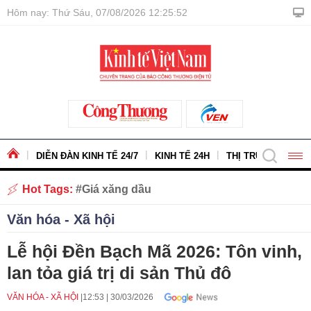
Hôm nay: Thứ Sáu, 07/08/2026 12:25:54
DIỄN ĐÀN KINH TẾ 24/7
KINH TẾ 24H
THỊ TRƯỜNG - HÀ
Hot Tags:
Giá xăng dầu
Văn hóa - Xã hội
Lễ hội Đền Bạch Mã 2026: Tôn vinh,
lan tỏa giá trị di sản Thủ đô
VĂN HÓA - XÃ HỘI
12:53
|
30/03/2026