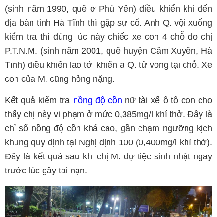
(sinh năm 1990, quê ở Phú Yên) điều khiển khi đến
địa bàn tỉnh Hà Tĩnh thì gặp sự cố. Anh Q. vội xuống
kiểm tra thì đúng lúc này chiếc xe con 4 chỗ do chị
P.T.N.M. (sinh năm 2001, quê huyện Cẩm Xuyên, Hà
Tĩnh) điều khiển lao tới khiến a Q. tử vong tại chỗ. Xe
con của M. cũng hỏng nặng.
Kết quả kiểm tra
nồng độ cồn
nữ tài xế ô tô con cho
thấy chị này vi phạm ở mức 0,385mg/l khí thở. Đây là
chỉ số nồng độ cồn khá cao, gần chạm ngưỡng kịch
khung quy định tại Nghị định 100 (0,400mg/l khí thở).
Đây là kết quả sau khi chị M. dự tiệc sinh nhật ngay
trước lúc gây tai nạn.