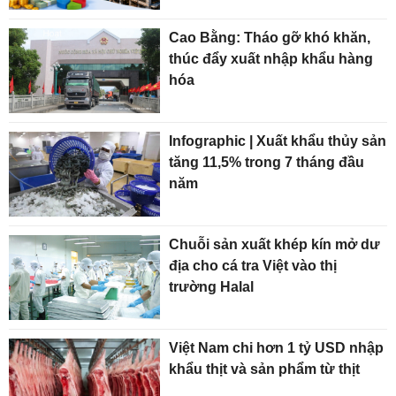
Cao Bằng: Tháo gỡ khó khăn,
thúc đẩy xuất nhập khẩu hàng
hóa
Infographic | Xuất khẩu thủy sản
tăng 11,5% trong 7 tháng đầu
năm
Chuỗi sản xuất khép kín mở dư
địa cho cá tra Việt vào thị
trường Halal
Việt Nam chi hơn 1 tỷ USD nhập
khẩu thịt và sản phẩm từ thịt