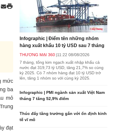
Infographic | Điểm tên những nhóm
hàng xuất khẩu 10 tỷ USD sau 7 tháng
THƯƠNG MẠI 360
11:22 08/08/2026
7 tháng, tổng kim ngạch xuất nhập khẩu cả
nước đạt 319,73 tỷ USD, tăng 21,7% so cùng
kỳ 2025. Có 7 nhóm hàng đạt 10 tỷ USD trở
lên, tăng 1 nhóm so với cùng kỳ 2025.
ng mức
òng ba
Infographic | PMI ngành sản xuất Việt Nam
ầu mỏ
tháng 7 tăng 52,9% điểm
 Trung
Thúc đẩy tăng trưởng gắn với ổn định kinh
tế vĩ mô
ày đạt