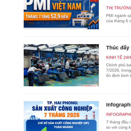
THỊ TRƯỜNG
PMI ngành sả
của tháng 6 c
Thúc đẩy 
KINH TẾ 24H
Chính phủ ba
7/2026, tron
ổn định kinh 
Infograph
INFOGRAPH
7 tháng đầu 
so với cùng 