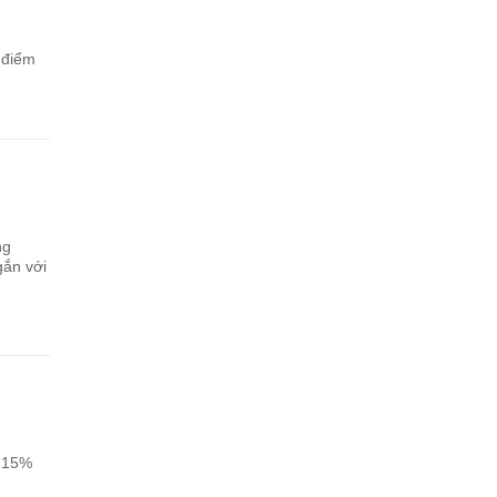
 điểm
ng
gắn với
g 15%