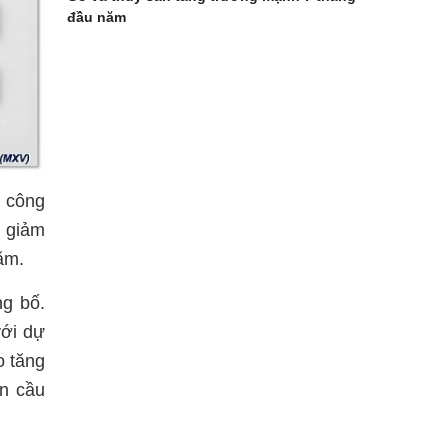
đầu năm
m công
i giảm
ăm.
ng bố.
với dự
o tăng
àn cầu