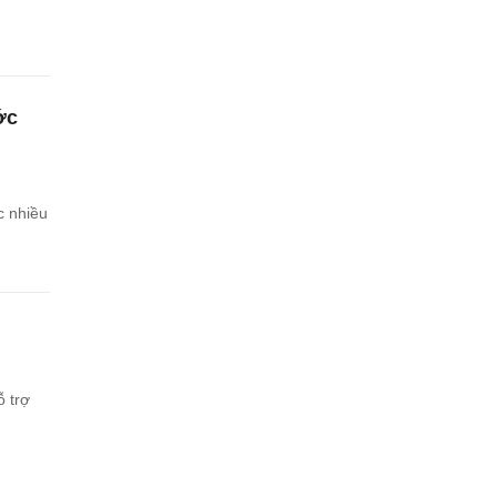
ớc
c nhiều
ỗ trợ