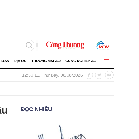
KHOÁN
ĐỊA ỐC
THƯƠNG MẠI 360
CÔNG NGHIỆP 360
 PMI ngành sản xuất Việt Nam tháng 7 tăng 52,9% điểm
12:50:12, Thứ Bảy, 08/08/2026
ầu
ĐỌC NHIỀU