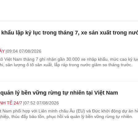
 khẩu lập kỷ lục trong tháng 7, xe sản xuất trong nư
ÁY
09:04 07/08/2026
 tô Việt Nam tháng 7 ghi nhận gần 30.000 xe nhập khẩu, mức cao kỷ lụ
i, sản lượng ô tô sản xuất, lắp ráp trong nước giảm so tháng trước.
 quản lý bền vững rừng tự nhiên tại Việt Nam
NH TẾ 24/7
07:52 07/08/2026
ệt Nam phối hợp với Liên minh châu Âu (EU) và Đức khởi động dự án h
hiệp, thúc đẩy bảo tồn, phục hồi và quản lý bền vững rừng tự nhiên.