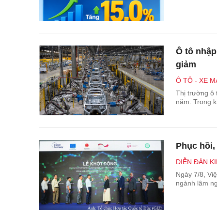
Ô tô nhập
giảm
Ô TÔ - XE M
Thị trường ô
năm. Trong kh
Phục hồi,
DIỄN ĐÀN KI
Ngày 7/8, Vi
ngành lâm ng