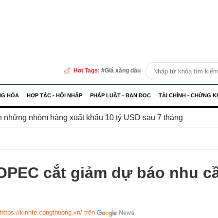
Hot Tags:
Giá xăng dầu
NG HÓA
HỢP TÁC - HỘI NHẬP
PHÁP LUẬT - BẠN ĐỌC
TÀI CHÍNH - CHỨNG 
óm hàng xuất khẩu 10 tỷ USD sau 7 tháng
Infographic |
 OPEC cắt giảm dự báo nhu c
https://kinhte.congthuong.vn/ trên