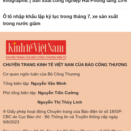
Infographic | Sản xuất công nghiệp Hải Phòng tăng 15%
Ô tô nhập khẩu lập kỷ lục trong tháng 7, xe sản xuất
trong nước giảm
CHUYÊN TRANG KINH TẾ VIỆT NAM CỦA BÁO CÔNG THƯƠNG
Cơ quan ngôn luận của Bộ Công Thương
Tổng biên tập:
Nguyễn Văn Minh
Phó tổng biên tập:
Nguyễn Tiến Cường
Nguyễn Thị Thùy Linh
® Giấy phép hoạt động Chuyên trang của Báo điện tử số 18/GP-
CBC do Cục Báo chí - Bộ Thông tin và Truyền thông cấp ngày
9/8/2023