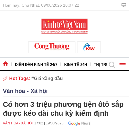
Hôm nay: Chủ Nhật, 09/08/2026 18:07:24
DIỄN ĐÀN KINH TẾ 24/7
KINH TẾ 24H
THỊ TRƯỜNG - HÀ
Hot Tags:
Giá xăng dầu
Văn hóa - Xã hội
Có hơn 3 triệu phương tiện ôtô sắp
được kéo dài chu kỳ kiểm định
VĂN HÓA - XÃ HỘI
17:02
|
19/03/2023