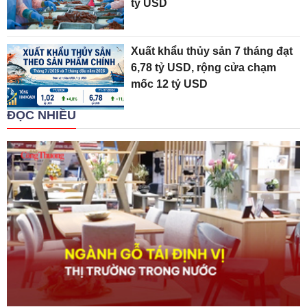
tỷ USD
Xuất khẩu thủy sản 7 tháng đạt
6,78 tỷ USD, rộng cửa chạm
mốc 12 tỷ USD
ĐỌC NHIỀU