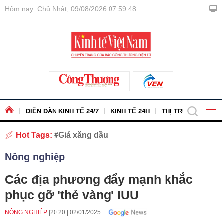
Hôm nay: Chủ Nhật, 09/08/2026 07:59:49
DIỄN ĐÀN KINH TẾ 24/7
KINH TẾ 24H
THỊ TRƯỜNG - HÀ
Hot Tags:
Giá xăng dầu
Nông nghiệp
Các địa phương đẩy mạnh khắc
phục gỡ 'thẻ vàng' IUU
NÔNG NGHIỆP
20:20
|
02/01/2025