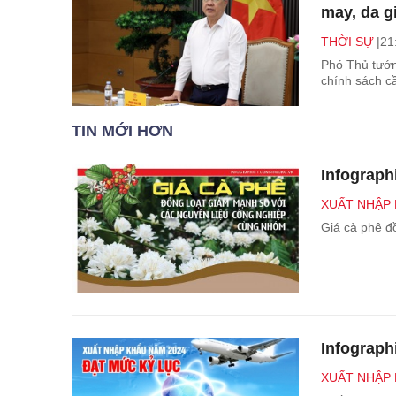
may, da g
THỜI SỰ
21
Phó Thủ tướ
chính sách cầ
TIN MỚI HƠN
Infograph
XUẤT NHẬP
Giá cà phê đ
Infograph
XUẤT NHẬP