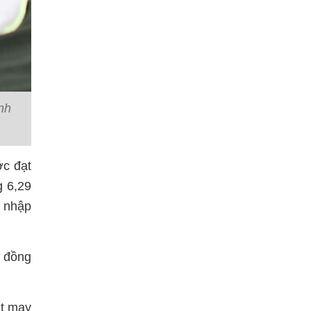
nh
c đạt
g 6,29
; nhập
, đồng
ệt may