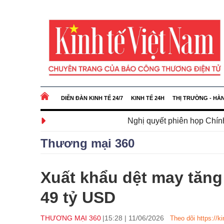
DIỄN ĐÀN KINH TẾ 24/7
KINH TẾ 24H
THỊ TRƯỜNG - HÀ
Nghị quyết phiên họp Chính phủ thường kỳ t
Thương mại 360
Xuất khẩu dệt may tăng
49 tỷ USD
THƯƠNG MẠI 360
15:28
|
11/06/2026
Theo dõi https://k