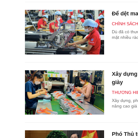
Để dệt ma
CHÍNH SÁC
Dù đã có thư
mặt nhiều rào
Xây dựng 
giày
THƯƠNG HIỆ
Xây dựng, ph
nâng cao giá 
Phó Thủ t