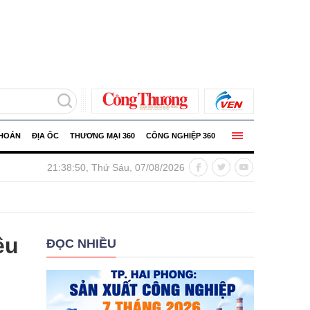
KHOÁN
ĐỊA ỐC
THƯƠNG MẠI 360
CÔNG NGHIỆP 360
Infographic | Sản xuất công nghiệp Hải Phòng tăng 15%
21:38:52, Thứ Sáu, 07/08/2026
êu
ĐỌC NHIỀU