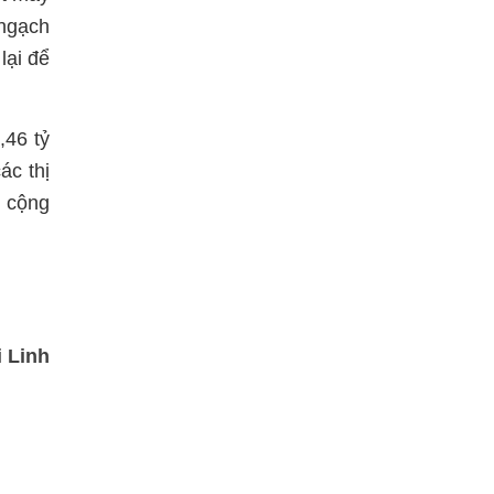
 ngạch
lại để
,46 tỷ
ác thị
i cộng
i Linh