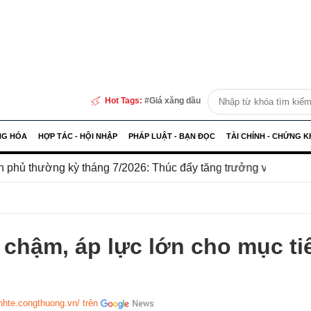
Hot Tags:
Giá xăng dầu
NG HÓA
HỢP TÁC - HỘI NHẬP
PHÁP LUẬT - BẠN ĐỌC
TÀI CHÍNH - CHỨNG 
háng 7/2026: Thúc đẩy tăng trưởng và ổn định kinh tế vĩ mô
 chậm, áp lực lớn cho mục ti
inhte.congthuong.vn/ trên