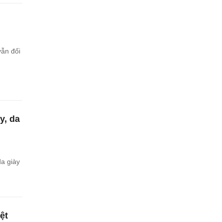
vẫn đối
y, da
a giày
ệt