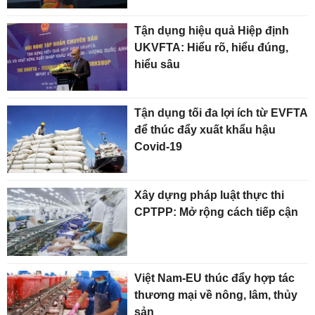
Tận dụng hiệu quả Hiệp định
UKVFTA: Hiểu rõ, hiểu đúng,
hiểu sâu
Tận dụng tối đa lợi ích từ EVFTA
để thúc đẩy xuất khẩu hậu
Covid-19
Xây dựng pháp luật thực thi
CPTPP: Mở rộng cách tiếp cận
Việt Nam-EU thúc đẩy hợp tác
thương mại về nông, lâm, thủy
sản