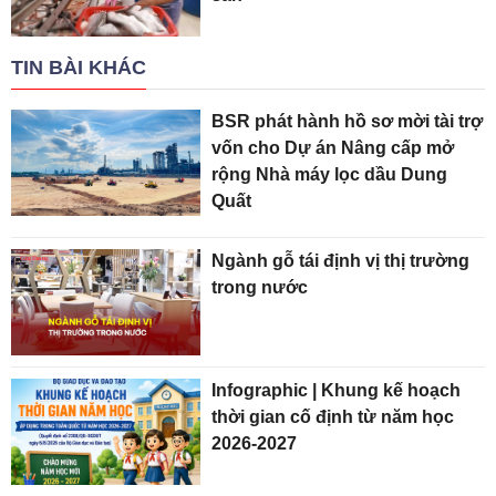
TIN BÀI KHÁC
BSR phát hành hồ sơ mời tài trợ
vốn cho Dự án Nâng cấp mở
rộng Nhà máy lọc dầu Dung
Quất
Ngành gỗ tái định vị thị trường
trong nước
Infographic | Khung kế hoạch
thời gian cố định từ năm học
2026-2027