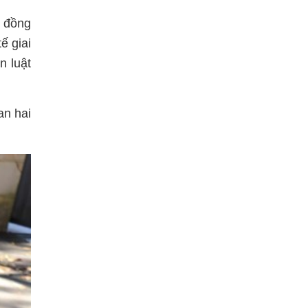
g đồng
ế giai
n luật
an hai