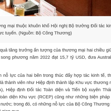
g mại thuộc khuôn khổ Hội nghị Bộ trưởng Đối tác ki
trực tuyến. (Nguồn: Bộ Công Thương)
 quả tăng trưởng ấn tượng của thương mại hai chiều gi
h song phương năm 2022 đạt 15,7 tỷ USD, đưa Austral
 nỗ lực của hai bên trong thúc đẩy hợp tác kinh tế, 
à thành viên như Hiệp định thành lập Khu vực thương 
, Hiệp định Đối tác Toàn diện và Tiến bộ xuyên Thá
ế Toàn diện Khu vực (RCEP) cũng như những biện pháp
hai nước; trong đó, có những nỗ lực của Bộ Công Thương