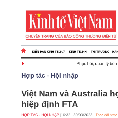
DIỄN ĐÀN KINH TẾ 24/7
KINH TẾ 24H
THỊ TRƯỜNG - HÀ
Phục hồi, quản lý bền vững rừng tự nhiê
Hợp tác - Hội nhập
Việt Nam và Australia h
hiệp định FTA
HỢP TÁC - HỘI NHẬP
16:32
|
30/03/2023
Theo dõi https