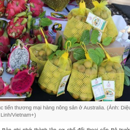
c tiến thương mại hàng nông sản ở Australia. (Ảnh: Diệ
Linh/Vietnam+)