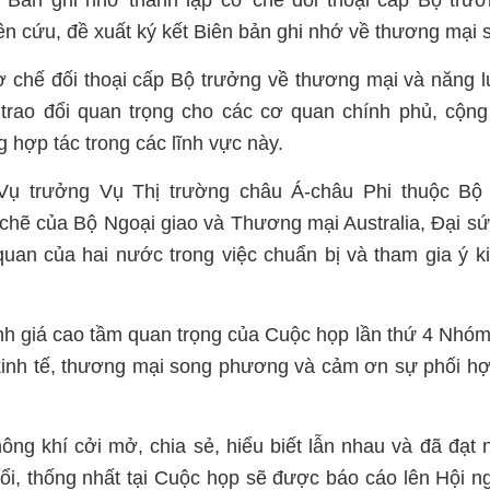
 Bản ghi nhớ thành lập cơ chế đối thoại cấp Bộ trư
n cứu, đề xuất ký kết Biên bản ghi nhớ về thương mại 
 cơ chế đối thoại cấp Bộ trưởng về thương mại và năng 
trao đổi quan trọng cho các cơ quan chính phủ, cộn
 hợp tác trong các lĩnh vực này.
Vụ trưởng Vụ Thị trường châu Á-châu Phi thuộc Bộ
chẽ của Bộ Ngoại giao và Thương mại Australia, Đại s
quan của hai nước trong việc chuẩn bị và tham gia ý ki
nh giá cao tầm quan trọng của Cuộc họp lần thứ 4 Nhó
kinh tế, thương mại song phương và cảm ơn sự phối hợ
ng khí cởi mở, chia sẻ, hiểu biết lẫn nhau và đã đạt
đổi, thống nhất tại Cuộc họp sẽ được báo cáo lên Hội n