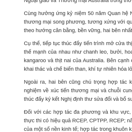
Ngoại giao và Thương mại Australia trong thờ
Cùng hưởng ứng kỷ niệm 50 năm Quan hệ Ng
thương mại song phương, tương xứng với qua
theo hướng cân bằng, bền vững, hai bên nhất t
Cụ thể, tiếp tục thúc đẩy tiến trình mở cửa t
thế mạnh của nhau như chanh leo, bưởi, hoa 
kangaroo và thịt nai của Australia. Bên cạn
khai thác và chế biến than, khí tự nhiên hóa 
Ngoài ra, hai bên cũng chú trọng hợp tác k
nghiệm về xúc tiến thương mại và chuỗi cung
thúc đẩy ký kết Nghị định thư sửa đổi và bổ 
Đối với các hợp tác đa phương và khu vực, 
thực thi có hiệu quả RCEP, CPTPP, RCEP; n
của một số nền kinh tế; hợp tác trong khuôn