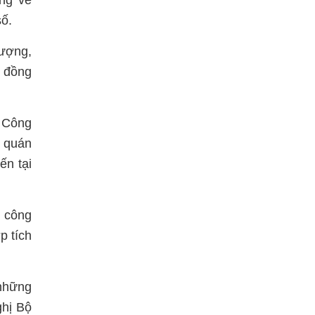
ởng về
số.
lượng,
g đồng
 Công
ứ quán
ến tại
m công
p tích
 những
ghị Bộ