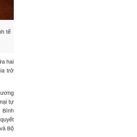
nh tế
ữa hai
ia trở
thương
mại tự
i Bình
 quyết
 và Bộ