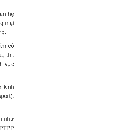
uan hệ
ng mại
ng.
hẩm có
, thịt
nh vực
ẻ kinh
port),
âm như
 CPTPP