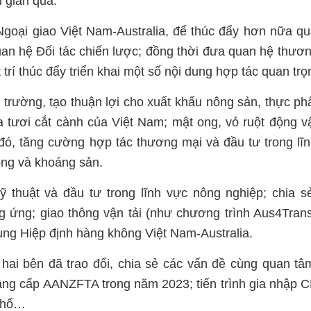
i gian qua.
oại giao Việt Nam-Australia, để thúc đẩy hơn nữa q
n hệ Đối tác chiến lược; đồng thời đưa quan hệ thươ
rí thúc đẩy triển khai một số nội dung hợp tác quan trọ
hị trường, tạo thuận lợi cho xuất khẩu nông sản, thực p
tươi cắt cành của Việt Nam; mật ong, vỏ ruột động vật
h đó, tăng cường hợp tác thương mại và đầu tư trong lĩ
lỏng và khoáng sản.
ỹ thuật và đầu tư trong lĩnh vực nông nghiệp; chia s
 ứng; giao thông vận tải (như chương trình Aus4Trans
sung Hiệp định hàng không Việt Nam-Australia.
hai bên đã trao đổi, chia sẻ các vấn đề cùng quan t
âng cấp AANZFTA trong năm 2023; tiến trình gia nhập
 khổ…