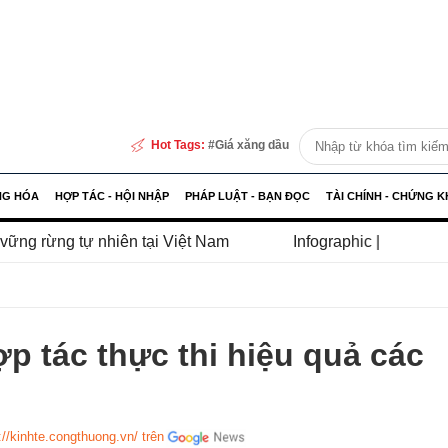
Hot Tags:
Giá xăng dầu
NG HÓA
HỢP TÁC - HỘI NHẬP
PHÁP LUẬT - BẠN ĐỌC
TÀI CHÍNH - CHỨNG 
n tại Việt Nam
Infographic | Những điểm mới về quản lý
ợp tác thực thi hiệu quả các
://kinhte.congthuong.vn/ trên