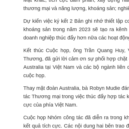
Mặt khác, tích cực đàm phán, xây dựng hai
thương mại và năng lượng, khoáng sản; nghiê
Dự kiến việc ký kết 2 Bản ghi nhớ thiết lập
khoáng sản trong năm 2023 sẽ tạo ra kênh 
doanh nghiệp thúc đẩy hơn nữa các hoạt động
Kết thúc Cuộc họp, ông Trần Quang Huy, 
Thương, đã gửi lời cảm ơn sự phối hợp chặt 
Australia tại Việt Nam và các bộ ngành liên 
cuộc họp.
Thay mặt đoàn Australia, bà Robyn Mudie đá
tác Thương mại trong việc thúc đẩy hợp tác 
cực của phía Việt Nam.
Cuộc họp Nhóm công tác đã diễn ra trong khô
kết quả tích cực. Các nội dung hai bên trao 