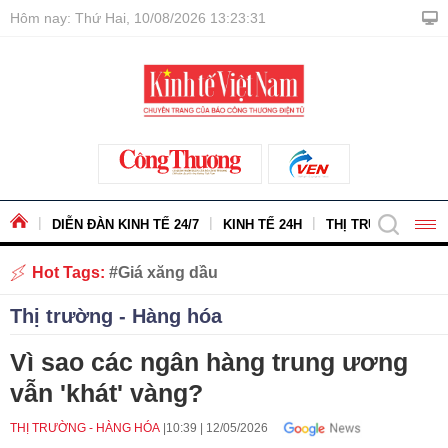
Hôm nay: Thứ Hai, 10/08/2026 13:23:32
DIỄN ĐÀN KINH TẾ 24/7
KINH TẾ 24H
THỊ TRƯỜNG - HÀ
Hot Tags:
Giá xăng dầu
Thị trường - Hàng hóa
Vì sao các ngân hàng trung ương
vẫn 'khát' vàng?
THỊ TRƯỜNG - HÀNG HÓA
10:39
|
12/05/2026