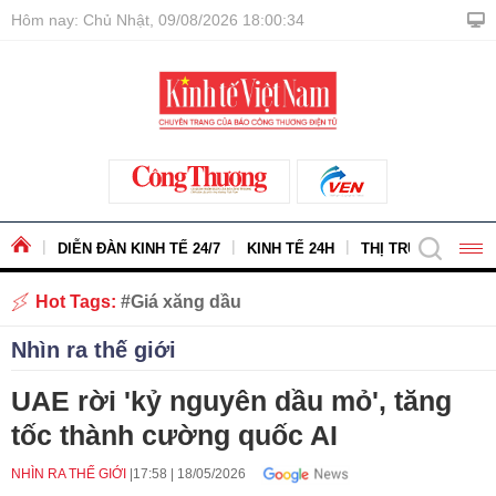
Hôm nay: Chủ Nhật, 09/08/2026 18:00:35
DIỄN ĐÀN KINH TẾ 24/7
KINH TẾ 24H
THỊ TRƯỜNG - HÀ
Hot Tags:
Giá xăng dầu
Nhìn ra thế giới
UAE rời 'kỷ nguyên dầu mỏ', tăng
tốc thành cường quốc AI
NHÌN RA THẾ GIỚI
17:58
|
18/05/2026