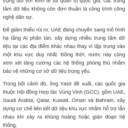
trọng đối với kinh tế và quản trị quốc gia, các trung
tâm dữ liệu không còn đơn thuần là công trình công
nghệ dân sự.
Để giảm thiểu rủi ro, UAE đang chuyển sang mô hình
hạ tầng AI phân tán, xây dựng nhiều trung tâm dữ
liệu tại các địa điểm khác nhau thay vì tập trung vào
một khu vực duy nhất. Đồng thời, nước này cũng
xem xét tăng cường các hệ thống phòng thủ nhằm
bảo vệ những cơ sở dữ liệu trọng yếu.
Trong bối cảnh đó, ông Yasir đề xuất, các quốc gia
thuộc Hội đồng Hợp tác Vùng Vịnh (GCC), gồm UAE,
Saudi Arabia
, Qatar, Kuwait, Oman và Bahrain, xây
dựng cơ chế liên kết dữ liệu khu vực nhằm hỗ trợ lẫn
nhau khi xảy ra khủng hoảng hoặc gián đoạn hệ
thống.