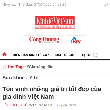
Hôm nay: Thứ Sáu, 07/08/2026 04:09:29
DIỄN ĐÀN KINH TẾ 24/7
KINH TẾ 24H
THỊ TRƯỜNG - HÀ
Hot Tags:
Giá xăng dầu
Sức khỏe - Y tế
Tôn vinh những giá trị tốt đẹp của
gia đình Việt Nam
SỨC KHỎE - Y TẾ
15:17
|
26/06/2026