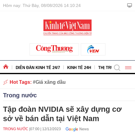
Hôm nay: Thứ Bảy, 08/08/2026 14:10:25
DIỄN ĐÀN KINH TẾ 24/7
KINH TẾ 24H
THỊ TRƯỜNG - HÀ
Hot Tags:
Giá xăng dầu
Trong nước
Tập đoàn NVIDIA sẽ xây dựng cơ
sở về bán dẫn tại Việt Nam
TRONG NƯỚC
07:00
|
12/12/2023