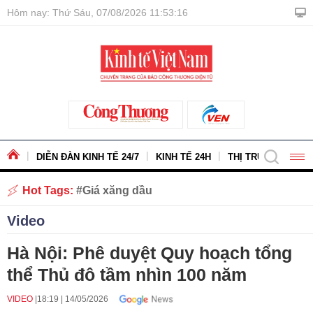
Hôm nay: Thứ Sáu, 07/08/2026 11:53:17
DIỄN ĐÀN KINH TẾ 24/7
KINH TẾ 24H
THỊ TRƯỜNG - HÀ
Hot Tags:
Giá xăng dầu
Video
Hà Nội: Phê duyệt Quy hoạch tổng
thể Thủ đô tầm nhìn 100 năm
VIDEO
18:19
|
14/05/2026