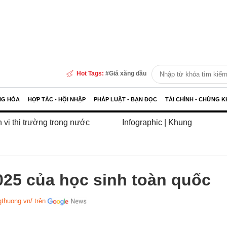
Hot Tags:
Giá xăng dầu
NG HÓA
HỢP TÁC - HỘI NHẬP
PHÁP LUẬT - BẠN ĐỌC
TÀI CHÍNH - CHỨNG 
 trong nước
Infographic | Khung kế hoạch thời gian cố 
2025 của học sinh toàn quốc
gthuong.vn/ trên