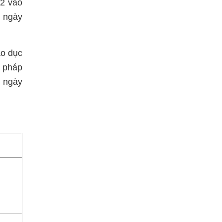
 2 vào
ừ ngày
áo dục
i pháp
 ngày