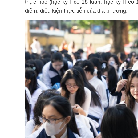
thực học (học kỳ I có 18 tuần, học kỳ II có
điểm, điều kiện thực tiễn của địa phương.