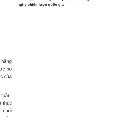
nghệ chiến lược quốc gia
n hằng
ợc bố
ọc của
 tuần.
t thúc
n cuối