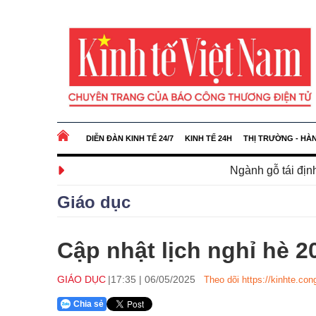
DIỄN ĐÀN KINH TẾ 24/7
KINH TẾ 24H
THỊ TRƯỜNG - HÀ
Ngành gỗ tái định vị thị trường
Giáo dục
Cập nhật lịch nghỉ hè 
GIÁO DỤC
17:35
|
06/05/2025
Theo dõi https://kinhte.con
Chia sẻ