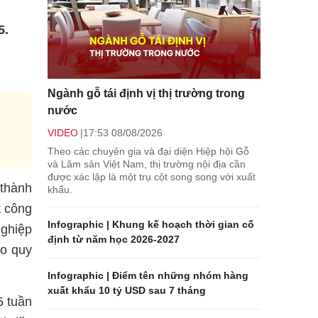
5.
Ngành gỗ tái định vị thị trường trong
nước
VIDEO
17:53 08/08/2026
Theo các chuyên gia và đại diện Hiệp hội Gỗ
và Lâm sản Việt Nam, thị trường nội địa cần
được xác lập là một trụ cột song song với xuất
 thành
khẩu.
t công
Infographic | Khung kế hoạch thời gian cố
nghiệp
định từ năm học 2026-2027
eo quy
Infographic | Điểm tên những nhóm hàng
xuất khẩu 10 tỷ USD sau 7 tháng
5 tuần