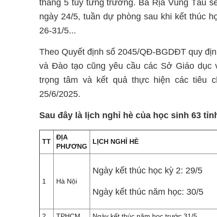
tháng 5 tuỳ từng trường. Bà Rịa Vũng Tàu sẽ
ngày 24/5, tuần dự phòng sau khi kết thúc h
26-31/5...
Theo Quyết định số 2045/QĐ-BGDĐT quy định
và Đào tạo cũng yêu cầu các Sở Giáo dục và
trọng tâm và kết quả thực hiện các tiêu 
25/6/2025.
Sau đây là lịch nghỉ hè của học sinh 63 tỉ
ĐỊA
TT
LỊCH NGHỈ HÈ
PHƯƠNG
Ngày kết thúc học kỳ 2: 29/5
1
Hà Nội
Ngày kết thúc năm học: 30/5
2
TPHCM
Ngày kết thúc năm học trước 31/5.