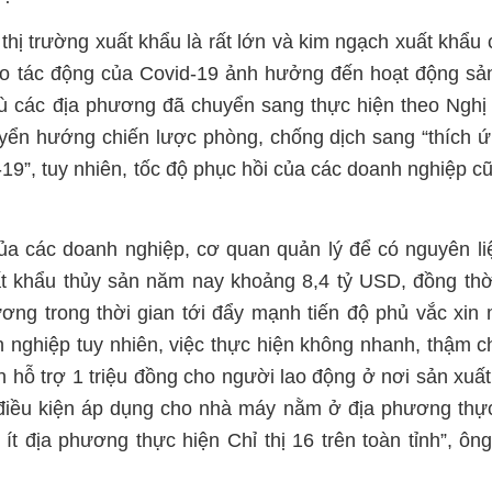
hị trường xuất khẩu là rất lớn và kim ngạch xuất khẩu 
 do tác động của Covid-19 ảnh hưởng đến hoạt động sả
 dù các địa phương đã chuyển sang thực hiện theo Nghị
ển hướng chiến lược phòng, chống dịch sang “thích 
d-19”, tuy nhiên, tốc độ phục hồi của các doanh nghiệp c
 của các doanh nghiệp, cơ quan quản lý để có nguyên li
t khẩu thủy sản năm nay khoảng 8,4 tỷ USD, đồng thờ
ng trong thời gian tới đẩy mạnh tiến độ phủ vắc xin 
h nghiệp tuy nhiên, việc thực hiện không nhanh, thậm c
 hỗ trợ 1 triệu đồng cho người lao động ở nơi sản xuất 
 điều kiện áp dụng cho nhà máy nằm ở địa phương thự
t ít địa phương thực hiện Chỉ thị 16 trên toàn tỉnh”, ô