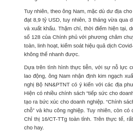
Tuy nhiên, theo ông Nam, mặc dù dư địa cho t
đạt 8,9 tỷ USD, tuy nhiên, 3 tháng vừa qua
và xuất khẩu. Thậm chí, thời điểm hiện tại,
số 128 của Chính phủ với phương châm chuy
toàn, linh hoạt, kiểm soát hiệu quả dịch Covi
không thể nhanh được.
Dựa trên tình hình thực tiễn, với sự nỗ lực
lao động, ông Nam nhận định kim ngạch xuấ
nghị Bộ NN&PTNT có ý kiến với các địa phươ
Hiện có nhiều chính sách “tiếp sức cho doan
tạo ra bức xúc cho doanh nghiệp. “Chính sách
chỗ” và khu công nghiệp. Tuy nhiên, còn có
Chỉ thị 16/CT-TTg toàn tỉnh. Trên thực tế, rấ
cho hay.