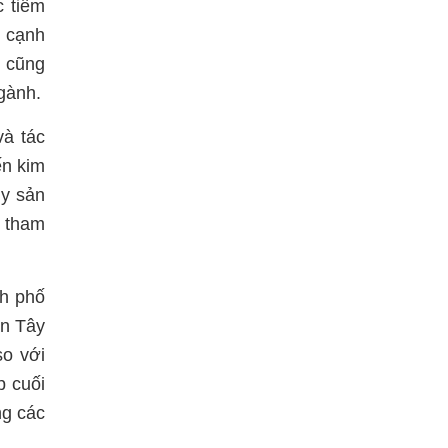
c tiêm
n cạnh
u cũng
ngành.
và tác
ến kim
ủy sản
, tham
nh phố
ền Tây
so với
p cuối
ng các