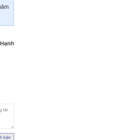
 năm
 Hạnh
h luận