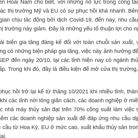
ễn Hoài Nam cho biết, với những nỗ lực trong công tá
các thị trường Mỹ và EU có sự phục hồi khá nhanh. Bê
 gian chịu tác động bởi dịch Covid-19, đến nay, nhu cầ
 thị trường này giảm. Đây là những yếu tố thuận lợi cho 
ải biển gia tăng đáng kể đối với toàn chuỗi sản xuất, 
ường có những biện pháp gia tăng, việc này ảnh hưởng đ
EP đến ngày 20/10, tại các tỉnh hiện nay có ngành th
hấp. Trong khi đó, đây là điều kiện để mở cửa thị trường
hục hồi trở lại kể từ tháng 10/2021 khi nhiều tỉnh, thà
khi các tỉnh nới lỏng giãn cách, các doanh nghiệp ở mi
c nhà máy thủy sản đạt trên 70% công suất làm việc 
 điểm các doanh nghiệp sản xuất để đáp ứng nhu cầu dị
u cầu từ Hoa Kỳ, EU ở mức cao, xuất khẩu thủy sản tro
ại.