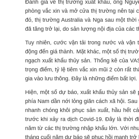
Đánh giá về thị trường xuất khẩu, ông Nguy
phòng vắc xin và mở cửa thị trường nên tại 
đó, thị trường Australia và Nga sau một thời
đã tăng trở lại, do sản lượng nội địa của các
Tuy nhiên, cước vận tải trong nước và vận t
động đến giá thành. Mặt khác, một số thị tr
ngạch xuất khẩu thủy sản. Thống kê của VAS
trọng điểm, tỷ lệ tiêm vắc xin mũi 2 còn rất t
gia vào lưu thông. Đây là những điểm bất lợi.
Hiện, một số dự báo, xuất khẩu thủy sản sẽ p
phía Nam dần nới lỏng giãn cách xã hội. Sau 
nhanh chóng khôi phục sản xuất, hầu hết cá
trước khi xảy ra dịch Covid-19. Đây là thời
năm từ các thị trường nhập khẩu lớn. Với nh
tháng cuối năm dự báo sẽ phục hồi mạnh trở l