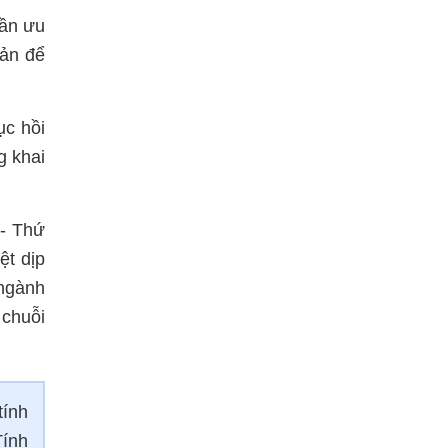
cần ưu
sản để
ục hồi
g khai
 - Thứ
ệt dịp
 ngành
 chuỗi
tính
Tính