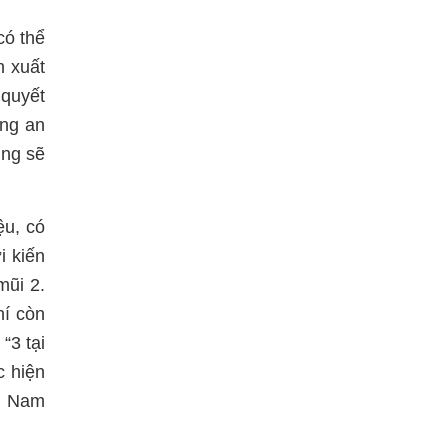
có thể
n xuất
 quyết
ứng an
ũng sẽ
ệu, có
i kiến
mũi 2.
hí còn
“3 tại
c hiện
ng Nam