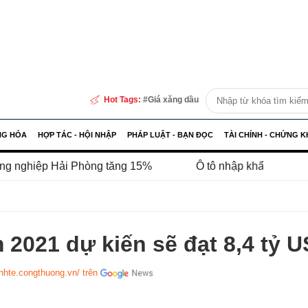
Hot Tags:
Giá xăng dầu
NG HÓA
HỢP TÁC - HỘI NHẬP
PHÁP LUẬT - BẠN ĐỌC
TÀI CHÍNH - CHỨNG 
i Phòng tăng 15%
Ô tô nhập khẩu lập kỷ lục trong tháng
 2021 dự kiến sẽ đạt 8,4 tỷ 
inhte.congthuong.vn/ trên