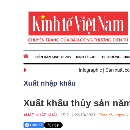
DIỄN ĐÀN KINH TẾ 24/7
KINH TẾ 24H
THỊ TRƯỜNG - HÀ
Infographic | Sản xuất công nghiệp Hả
Xuất nhập khẩu
Xuất khẩu thủy sản năm
XUẤT NHẬP KHẨU
15:21
|
22/10/2021
Theo dõi https://k
Chia sẻ