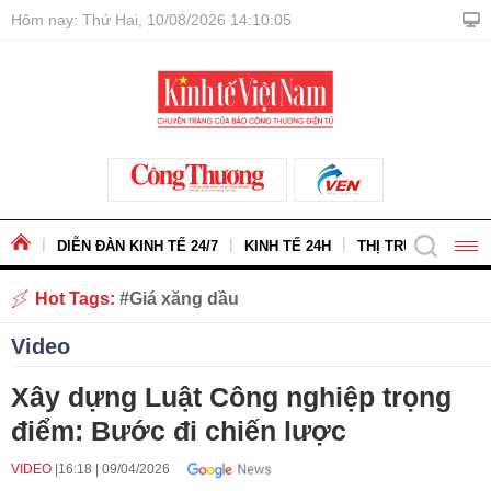
Hôm nay: Thứ Hai, 10/08/2026 14:10:06
DIỄN ĐÀN KINH TẾ 24/7
KINH TẾ 24H
THỊ TRƯỜNG - HÀ
Hot Tags:
Giá xăng dầu
Video
Xây dựng Luật Công nghiệp trọng
điểm: Bước đi chiến lược
VIDEO
16:18
|
09/04/2026