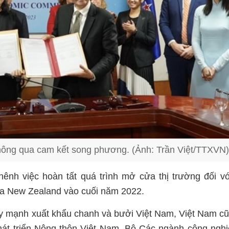
 thông qua cam kết song phương. (Ảnh: Trần Việt/TTXVN)
ênh việc hoàn tất quá trình mở cửa thị trường đối v
của New Zealand vào cuối năm 2022.
 đẩy mạnh xuất khẩu chanh và bưởi Việt Nam, Việt Nam c
hát triển Nông thôn Việt Nam, Bộ Các ngành công ngh