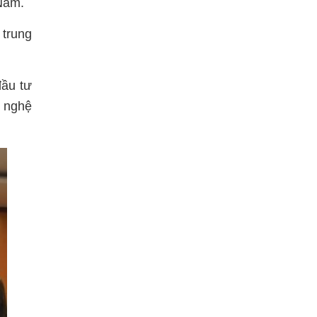
 Nam.
 trung
đầu tư
g nghệ