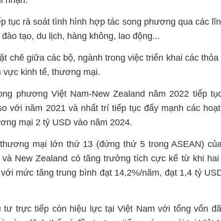
i nhận.
p tục rà soát tình hình hợp tác song phương qua các lĩ
đào tạo, du lịch, hàng không, lao động...
t chẽ giữa các bộ, ngành trong việc triển khai các thỏa
 vực kinh tế, thương mại.
ong phương Việt Nam-New Zealand năm 2022 tiếp tục
o với năm 2021 và nhất trí tiếp tục đẩy mạnh các hoạ
hương mại 2 tỷ USD vào năm 2024.
ác thương mại lớn thứ 13 (đứng thứ 5 trong ASEAN) c
 và New Zealand có tăng trưởng tích cực kể từ khi ha
 với mức tăng trung bình đạt 14,2%/năm, đạt 1,4 tỷ U
ư trực tiếp còn hiệu lực tại Việt Nam với tổng vốn đ