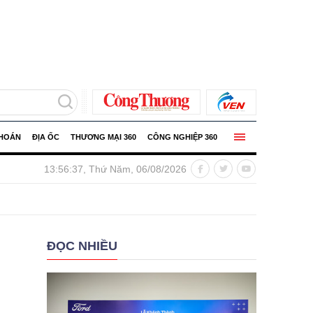
KHOÁN
ĐỊA ỐC
THƯƠNG MẠI 360
CÔNG NGHIỆP 360
hợp tác công tư để phát triển nhân lực khoa học công nghệ
13:56:38, Thứ Năm, 06/08/2026
ĐỌC NHIỀU