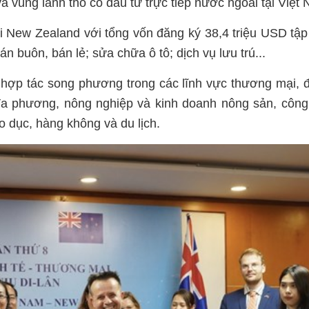
à vùng lãnh thổ có đầu tư trực tiếp nước ngoài tại Việt
ại New Zealand với tổng vốn đăng ký 38,4 triệu USD tập
án buôn, bán lẻ; sửa chữa ô tô; dịch vụ lưu trú...
g hợp tác song phương trong các lĩnh vực thương mại, 
đa phương, nông nghiệp và kinh doanh nông sản, côn
o dục, hàng không và du lịch.