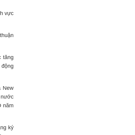
nh vực
 thuận
 tăng
t động
ủa New
i nước
SD năm
ăng ký