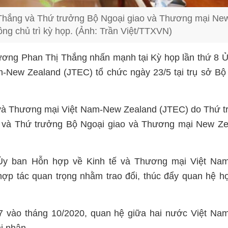
hắng và Thứ trưởng Bộ Ngoại giao và Thương mại Ne
ồng chủ trì kỳ họp. (Ảnh: Trần Việt/TTXVN)
ơng Phan Thị Thắng nhấn mạnh tại Kỳ họp lần thứ 8 
-New Zealand (JTEC) tổ chức ngày 23/5 tại trụ sở B
ế và Thương mại Việt Nam-New Zealand (JTEC) do Thứ 
và Thứ trưởng Bộ Ngoại giao và Thương mại New Ze
Ủy ban Hỗn hợp về Kinh tế và Thương mại Việt Na
ợp tác quan trọng nhằm trao đổi, thúc đẩy quan hệ h
7 vào tháng 10/2020, quan hệ giữa hai nước Việt Na