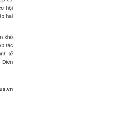
cơ hội
ệp hai
ôn khổ
ợp tác
inh tế
, Diễn
us.vn