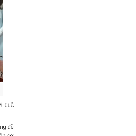
ới quả
ũng đề
iệp cơ