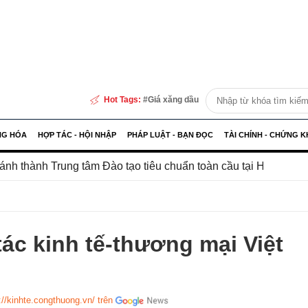
Hot Tags:
Giá xăng dầu
NG HÓA
HỢP TÁC - HỘI NHẬP
PHÁP LUẬT - BẠN ĐỌC
TÀI CHÍNH - CHỨNG 
âm Đào tạo tiêu chuẩn toàn cầu tại Hải Phòng
Mở rộng 
tác kinh tế-thương mại Việt
://kinhte.congthuong.vn/ trên