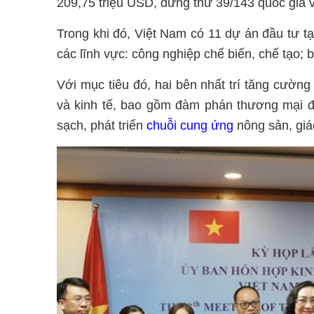
209,75 triệu USD, đứng thứ 39/143 quốc gia v
Trong khi đó, Việt Nam có 11 dự án đầu tư t
các lĩnh vực: công nghiệp chế biến, chế tạo; b
Với mục tiêu đó, hai bên nhất trí tăng cườn
và kinh tế, bao gồm đàm phán thương mại 
sạch, phát triển
chuỗi cung ứng
nông sản, giá