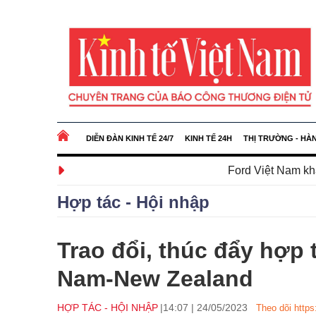
DIỄN ĐÀN KINH TẾ 24/7
KINH TẾ 24H
THỊ TRƯỜNG - HÀ
Ford Việt Nam khánh thành Trung t
Hợp tác - Hội nhập
Trao đổi, thúc đẩy hợp 
Nam-New Zealand
HỢP TÁC - HỘI NHẬP
14:07
|
24/05/2023
Theo dõi https