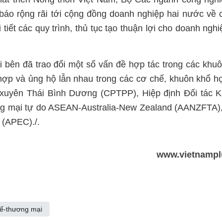
báo rộng rãi tới cộng đồng doanh nghiệp hai nước về 
iết các quy trình, thủ tục tạo thuận lợi cho doanh nghi
 bên đã trao đổi một số vấn đề hợp tác trong các khu
i hợp và ủng hộ lẫn nhau trong các cơ chế, khuôn khổ h
 xuyên Thái Bình Dương (CPTPP), Hiệp định Đối tác K
ng mại tự do ASEAN-Australia-New Zealand (AANZFTA)
 (APEC)./.
www.vietnampl
tế-thương mại