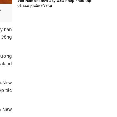
Việt Nam chi hơn 1 tỷ USD nhập khẩu thịt
và sản phẩm từ thịt
w
Ủy ban
ộ Công
trưởng
aland
m-New
ợp tác
m-New