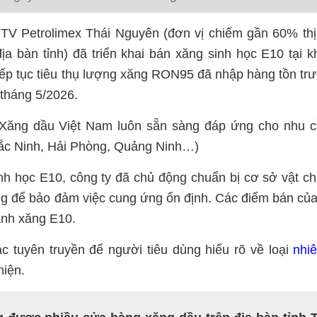
TV Petrolimex Thái Nguyên (đơn vị chiếm gần 60% th
a bàn tỉnh) đã triển khai bán xăng sinh học E10 tại 
p tục tiêu thụ lượng xăng RON95 đã nhập hàng tồn tr
 tháng 5/2026.
 Xăng dầu Việt Nam luôn sẵn sàng đáp ứng cho nhu c
Bắc Ninh, Hải Phòng, Quảng Ninh…)
inh học E10, công ty đã chủ động chuẩn bị cơ sở vật ch
ng để bảo đảm việc cung ứng ổn định. Các điểm bán củ
oanh xăng E10.
 tuyên truyền để người tiêu dùng hiểu rõ về loại
nhiê
hiện.