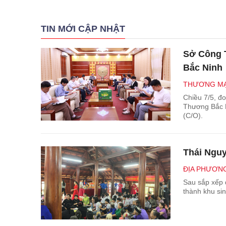
TIN MỚI CẬP NHẬT
Sở Công T
Bắc Ninh
THƯƠNG MẠ
Chiều 7/5, đoàn công tác Sở Công Thương Thái Nguyên đã đến làm việc với Sở Công
Thương Bắc N
(C/O).
Thái Nguy
ĐỊA PHƯƠN
Sau sắp xếp đ
thành khu si