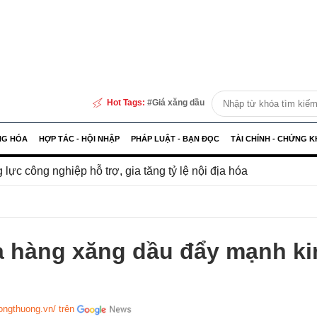
Hot Tags:
Giá xăng dầu
NG HÓA
HỢP TÁC - HỘI NHẬP
PHÁP LUẬT - BẠN ĐỌC
TÀI CHÍNH - CHỨNG 
 hỗ trợ, gia tăng tỷ lệ nội địa hóa
Hải quan xử lý hàng
a hàng xăng dầu đẩy mạnh ki
congthuong.vn/ trên