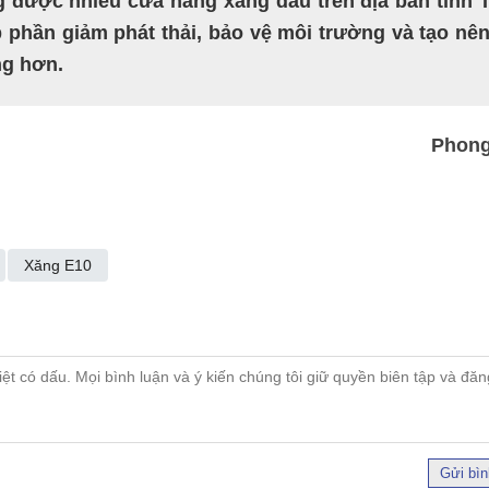
 được nhiều cửa hàng xăng dầu trên địa bàn tỉnh 
p phần giảm phát thải, bảo vệ môi trường và tạo nê
ng hơn.
Phon
Xăng E10
Gửi bìn