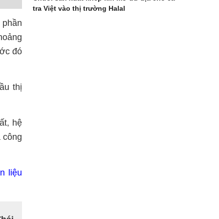
tra Việt vào thị trường Halal
ị phần
khoảng
ước đó
ầu thị
ất, hệ
a công
n liệu