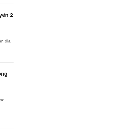
yền 2
ên địa
ong
mạc