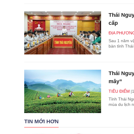
Thái Nguy
cấp
ĐỊA PHƯƠN
Sau 1 năm vậ
bàn tỉnh Thá
Thái Nguy
mây”
TIÊU ĐIỂM
1
Tỉnh Thái Ng
mùa du lịch n
TIN MỚI HƠN