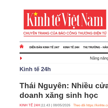
DIỄN ĐÀN KINH TẾ 24/7
KINH TẾ 24H
THỊ TRƯỜNG - HÀ
Nâng năng lực công nghiệp
Kinh tế 24h
Thái Nguyên: Nhiều cử
doanh xăng sinh học
KINH TẾ 24H
11:43
|
08/05/2026
Theo dõi https://kinhte.