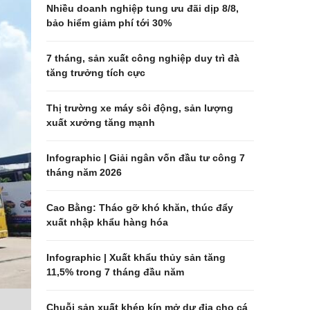
Nhiều doanh nghiệp tung ưu đãi dịp 8/8,
bảo hiểm giảm phí tới 30%
7 tháng, sản xuất công nghiệp duy trì đà
tăng trưởng tích cực
Thị trường xe máy sôi động, sản lượng
xuất xưởng tăng mạnh
Infographic | Giải ngân vốn đầu tư công 7
tháng năm 2026
Cao Bằng: Tháo gỡ khó khăn, thúc đẩy
xuất nhập khẩu hàng hóa
Infographic | Xuất khẩu thủy sản tăng
11,5% trong 7 tháng đầu năm
Chuỗi sản xuất khép kín mở dư địa cho cá