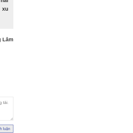
Thái
n xu
g Lâm
h luận